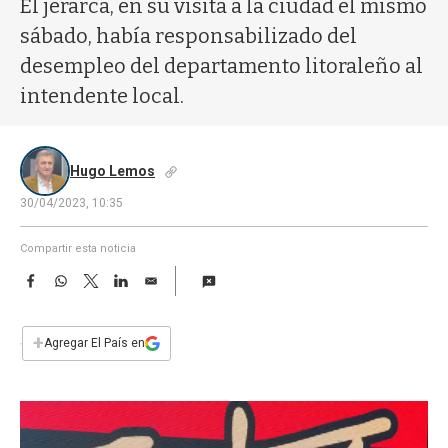
El jerarca, en su visita a la ciudad el mismo
a
sábado, había responsabilizado del
desempleo del departamento litoraleño al
intendente local.
Hugo Lemos
30/04/2023, 10:35
Compartir esta noticia
F
W
T
L
E
a
h
w
i
m
c
a
i
n
a
e
t
t
k
i
+
Agregar El País en
b
s
t
e
l
o
A
e
d
o
p
r
I
k
p
n