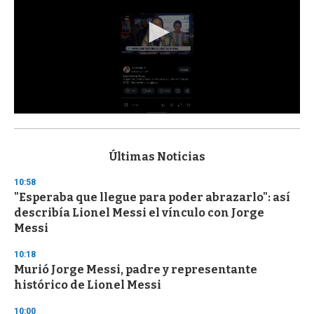
0
s
e
c
Últimas Noticias
o
n
10:58
d
"Esperaba que llegue para poder abrazarlo": así
s
o
describía Lionel Messi el vínculo con Jorge
f
Messi
3
3
s
10:18
e
Murió Jorge Messi, padre y representante
c
histórico de Lionel Messi
o
n
d
10:00