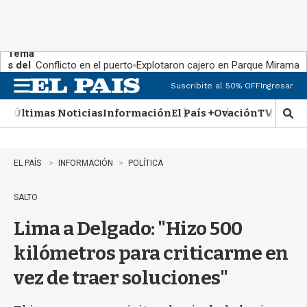
Tema
s del
Conflicto en el puerto
Explotaron cajero en Parque Miramar
día:
Suscribite al 50% OFF
Ingresar
M
e
Últimas Noticias
Información
El País +
Ovación
TV Show
n
M
u
o
s
t
EL PAÍS
INFORMACIÓN
POLÍTICA
r
a
SALTO
r
b
Lima a Delgado: "Hizo 500
�
s
kilómetros para criticarme en
q
u
vez de traer soluciones"
e
d