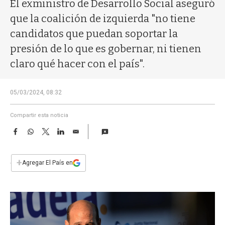
a
El exministro de Desarrollo Social aseguró
que la coalición de izquierda "no tiene
candidatos que puedan soportar la
presión de lo que es gobernar, ni tienen
claro qué hacer con el país".
05/03/2024, 08:32
Compartir esta noticia
F
W
T
L
E
a
h
w
i
m
c
a
i
n
a
e
t
t
k
i
+
Agregar El País en
b
s
t
e
l
o
A
e
d
o
p
r
I
k
p
n