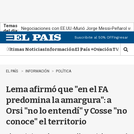
Temas
Negociaciones con EE.UU.
Murió Jorge Messi
Peñarol vs
del día:
Suscribite al 50% OFF
Ingresar
M
e
Últimas Noticias
Información
El País +
Ovación
TV Show
n
M
u
o
s
t
EL PAÍS
INFORMACIÓN
POLÍTICA
r
a
Lema afirmó que "en el FA
r
b
predomina la amargura": a
�
s
Orsi "no lo entendí" y Cosse "no
q
u
conoce" el territorio
e
d