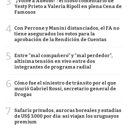
3
"¡Volvé a Adeom!": el filoso comentario de
Yesty Prieto a Valeria Ripoll en plena Cena de
Famosos
4
Con Perrone y Manini distanciados, el FA no
tiene asegurados los votos para la
aprobación de la Rendición de Cuentas
5
Entre "mal compañero" y "mal perdedor",
altísima tensión en vivo entre dos
integrantes de programa radial
6
Cómo fue el siniestro de tránsito por el que
murió Gabriel Rossi, secretario general de
Drogas
7
Safaris privados, auroras boreales y estadías
de US$ 3.000 por día: así viajan los uruguayos
premium