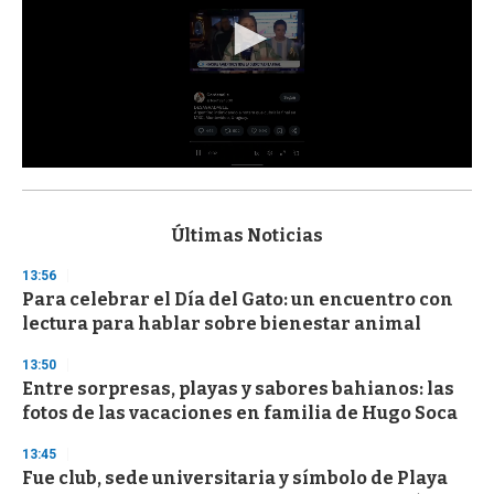
0
s
e
c
Últimas Noticias
o
n
13:56
d
Para celebrar el Día del Gato: un encuentro con
s
o
lectura para hablar sobre bienestar animal
f
3
13:50
3
s
Entre sorpresas, playas y sabores bahianos: las
e
fotos de las vacaciones en familia de Hugo Soca
c
o
13:45
n
d
Fue club, sede universitaria y símbolo de Playa
s