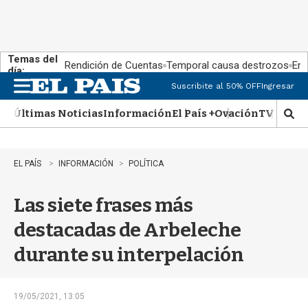
Temas del
Rendición de Cuentas
Temporal causa destrozos
En 
día:
Suscribite al 50% OFF
Ingresar
M
e
Últimas Noticias
Información
El País +
Ovación
TV Show
n
M
u
o
s
t
EL PAÍS
INFORMACIÓN
POLÍTICA
r
a
Las siete frases más
r
b
destacadas de Arbeleche
�
s
durante su interpelación
q
u
e
d
19/05/2021, 13:05