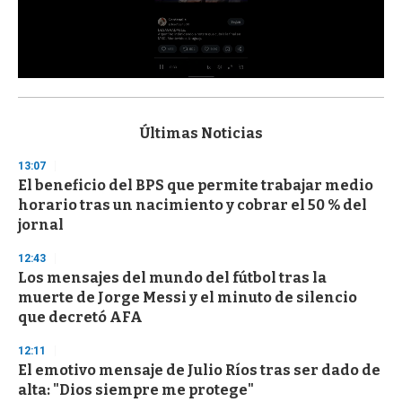
0
s
e
c
Últimas Noticias
o
n
13:07
d
El beneficio del BPS que permite trabajar medio
s
o
horario tras un nacimiento y cobrar el 50 % del
f
jornal
3
3
s
12:43
e
Los mensajes del mundo del fútbol tras la
c
muerte de Jorge Messi y el minuto de silencio
o
n
que decretó AFA
d
s
12:11
El emotivo mensaje de Julio Ríos tras ser dado de
alta: "Dios siempre me protege"