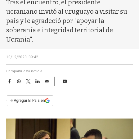
a
Tras el encuentro, el presidente
ucraniano invitó al uruguayo a visitar su
país y le agradeció por "apoyar la
soberanía e integridad territorial de
Ucrania".
10/12/2023, 09:42
Compartir esta noticia
F
W
T
L
E
a
h
w
i
m
c
a
i
n
a
e
t
t
k
i
+
Agregar El País en
b
s
t
e
l
o
A
e
d
o
p
r
I
k
p
n