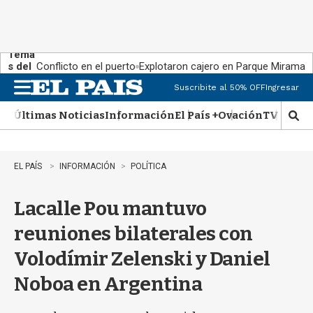
Tema
s del
Conflicto en el puerto
Explotaron cajero en Parque Miramar
día:
Suscribite al 50% OFF
Ingresar
M
e
Últimas Noticias
Información
El País +
Ovación
TV Show
n
M
u
o
s
t
EL PAÍS
INFORMACIÓN
POLÍTICA
r
a
Lacalle Pou mantuvo
r
b
reuniones bilaterales con
�
s
Volodímir Zelenski y Daniel
q
u
Noboa​ en Argentina
e
d