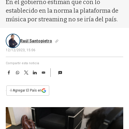
a
En el gobierno estiman que con lo
establecido en la norma la plataforma de
música por streaming no se iría del país.
Raúl Santopietro
12/12/2023, 15:06
Compartir esta noticia
F
W
T
L
E
a
h
w
i
m
c
a
i
n
a
e
t
t
k
i
+
Agregar El País en
b
s
t
e
l
o
A
e
d
o
p
r
I
k
p
n