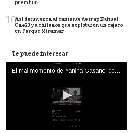
premium
10
Así detuvieron al cantante de trap Nahuel
One23 y a chilenos que explotaron un cajero
en Parque Miramar
Te puede interesar
El mal momento de Yanina Gasañol con un hincha argentino en "Subrayado"
0