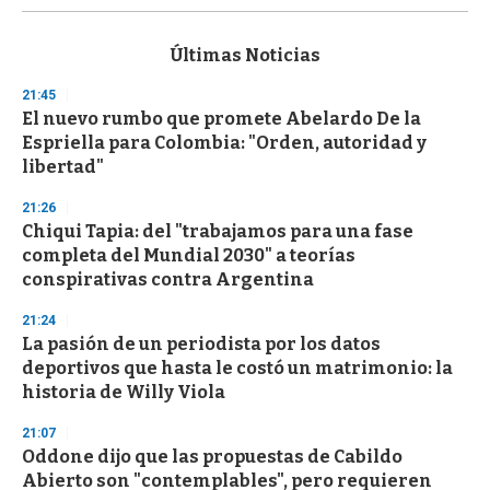
s
e
c
Últimas Noticias
o
n
21:45
d
El nuevo rumbo que promete Abelardo De la
s
o
Espriella para Colombia: "Orden, autoridad y
f
libertad"
3
3
s
21:26
e
Chiqui Tapia: del "trabajamos para una fase
c
completa del Mundial 2030" a teorías
o
n
conspirativas contra Argentina
d
s
21:24
La pasión de un periodista por los datos
deportivos que hasta le costó un matrimonio: la
historia de Willy Viola
21:07
Oddone dijo que las propuestas de Cabildo
Abierto son "contemplables", pero requieren