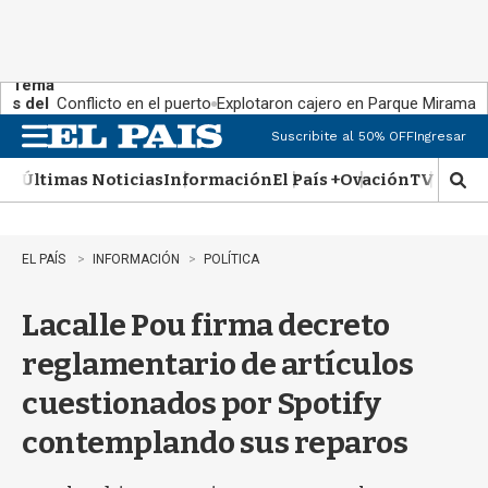
Tema
s del
Conflicto en el puerto
Explotaron cajero en Parque Miramar
día:
Suscribite al 50% OFF
Ingresar
M
e
Últimas Noticias
Información
El País +
Ovación
TV Show
n
M
u
o
s
t
EL PAÍS
INFORMACIÓN
POLÍTICA
r
a
Lacalle Pou firma decreto
r
b
reglamentario de artículos
�
s
cuestionados por Spotify
q
u
contemplando sus reparos
e
d