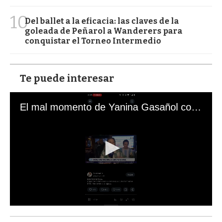
10
Del ballet a la eficacia: las claves de la
goleada de Peñarol a Wanderers para
conquistar el Torneo Intermedio
Te puede interesar
El mal momento de Yanina Gasañol con un hincha argentino en "Subrayado"
0
s