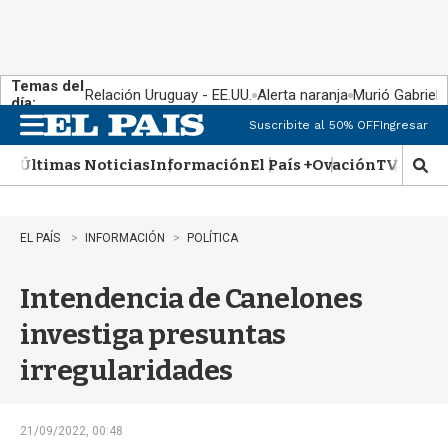
Temas del
Relación Uruguay - EE.UU.
Alerta naranja
Murió Gabriel 
día:
Suscribite al 50% OFF
Ingresar
M
e
Últimas Noticias
Información
El País +
Ovación
TV Show
n
M
u
o
s
t
EL PAÍS
INFORMACIÓN
POLÍTICA
r
a
Intendencia de Canelones
r
b
investiga presuntas
�
s
irregularidades
q
u
e
d
21/09/2022, 00:48