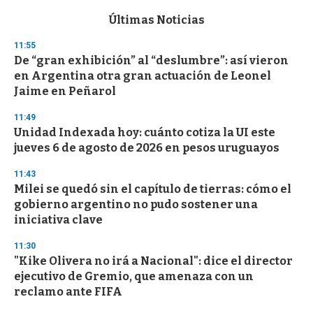
e
c
Últimas Noticias
o
n
11:55
d
De “gran exhibición” al “deslumbre”: así vieron
s
o
en Argentina otra gran actuación de Leonel
f
Jaime en Peñarol
3
3
s
11:49
e
Unidad Indexada hoy: cuánto cotiza la UI este
c
jueves 6 de agosto de 2026 en pesos uruguayos
o
n
d
11:43
s
Milei se quedó sin el capítulo de tierras: cómo el
gobierno argentino no pudo sostener una
iniciativa clave
11:30
"Kike Olivera no irá a Nacional": dice el director
ejecutivo de Gremio, que amenaza con un
reclamo ante FIFA