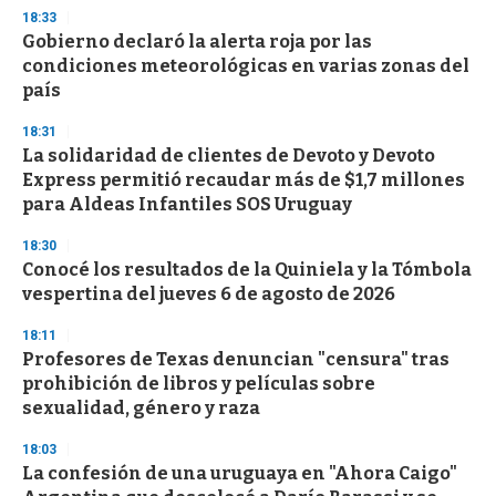
s
18:33
e
Gobierno declaró la alerta roja por las
c
condiciones meteorológicas en varias zonas del
o
n
país
d
s
18:31
La solidaridad de clientes de Devoto y Devoto
Express permitió recaudar más de $1,7 millones
para Aldeas Infantiles SOS Uruguay
18:30
Conocé los resultados de la Quiniela y la Tómbola
vespertina del jueves 6 de agosto de 2026
18:11
Profesores de Texas denuncian "censura" tras
prohibición de libros y películas sobre
sexualidad, género y raza
18:03
La confesión de una uruguaya en "Ahora Caigo"