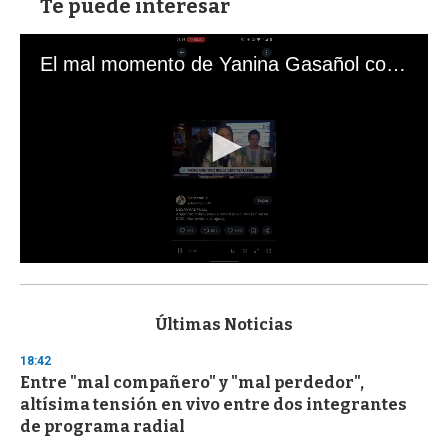
Te puede interesar
El mal momento de Yanina Gasañol con un hincha argentino en "Subrayado"
0
s
e
c
Últimas Noticias
o
n
18:42
d
Entre "mal compañero" y "mal perdedor",
s
o
altísima tensión en vivo entre dos integrantes
f
de programa radial
3
3