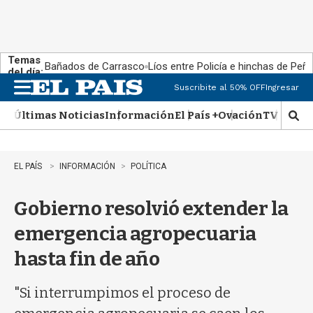
Temas
Bañados de Carrasco
Líos entre Policía e hinchas de Peña
del día:
Suscribite al 50% OFF
Ingresar
M
e
Últimas Noticias
Información
El País +
Ovación
TV Show
n
M
u
o
s
t
EL PAÍS
INFORMACIÓN
POLÍTICA
r
a
Gobierno resolvió extender la
r
b
emergencia agropecuaria
�
s
hasta fin de año
q
u
e
"Si interrumpimos el proceso de
d