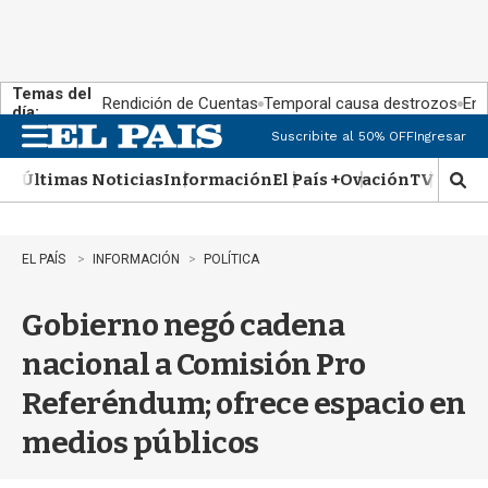
Temas del
Rendición de Cuentas
Temporal causa destrozos
En 
día:
Suscribite al 50% OFF
Ingresar
M
e
Últimas Noticias
Información
El País +
Ovación
TV Show
n
M
u
o
s
t
EL PAÍS
INFORMACIÓN
POLÍTICA
r
a
Gobierno negó cadena
r
b
nacional a Comisión Pro
�
s
Referéndum; ofrece espacio en
q
u
medios públicos
e
d