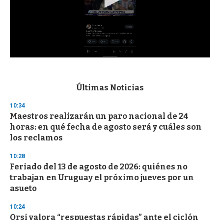
0
s
e
c
Últimas Noticias
o
n
10:34
d
Maestros realizarán un paro nacional de 24
s
o
horas: en qué fecha de agosto será y cuáles son
f
los reclamos
3
3
s
10:28
e
Feriado del 13 de agosto de 2026: quiénes no
c
trabajan en Uruguay el próximo jueves por un
o
n
asueto
d
s
10:24
Orsi valora “respuestas rápidas” ante el ciclón