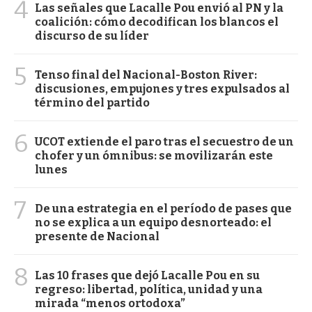
4
Las señales que Lacalle Pou envió al PN y la
coalición: cómo decodifican los blancos el
discurso de su líder
5
Tenso final del Nacional-Boston River:
discusiones, empujones y tres expulsados al
término del partido
6
UCOT extiende el paro tras el secuestro de un
chofer y un ómnibus: se movilizarán este
lunes
7
De una estrategia en el período de pases que
no se explica a un equipo desnorteado: el
presente de Nacional
8
Las 10 frases que dejó Lacalle Pou en su
regreso: libertad, política, unidad y una
mirada “menos ortodoxa”