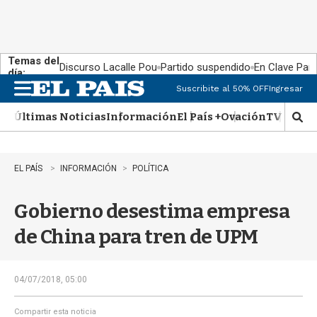
Temas del
Discurso Lacalle Pou
Partido suspendido
En Clave País
día:
Suscribite al 50% OFF
Ingresar
M
e
Últimas Noticias
Información
El País +
Ovación
TV Show
n
M
u
o
s
t
EL PAÍS
INFORMACIÓN
POLÍTICA
r
a
Gobierno desestima empresa
r
b
de China para tren de UPM
�
s
q
u
04/07/2018, 05:00
e
d
Compartir esta noticia