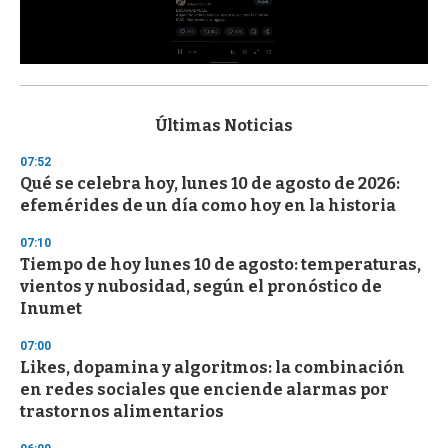
0
s
e
c
Últimas Noticias
o
n
07:52
d
Qué se celebra hoy, lunes 10 de agosto de 2026:
s
o
efemérides de un día como hoy en la historia
f
3
07:10
3
s
Tiempo de hoy lunes 10 de agosto: temperaturas,
e
vientos y nubosidad, según el pronóstico de
c
Inumet
o
n
d
07:00
s
Likes, dopamina y algoritmos: la combinación
en redes sociales que enciende alarmas por
trastornos alimentarios