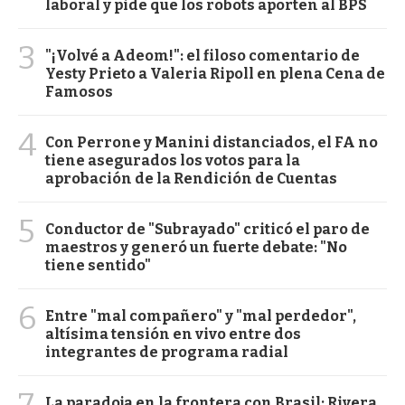
laboral y pide que los robots aporten al BPS
3
"¡Volvé a Adeom!": el filoso comentario de
Yesty Prieto a Valeria Ripoll en plena Cena de
Famosos
4
Con Perrone y Manini distanciados, el FA no
tiene asegurados los votos para la
aprobación de la Rendición de Cuentas
5
Conductor de "Subrayado" criticó el paro de
maestros y generó un fuerte debate: "No
tiene sentido"
6
Entre "mal compañero" y "mal perdedor",
altísima tensión en vivo entre dos
integrantes de programa radial
7
La paradoja en la frontera con Brasil: Rivera