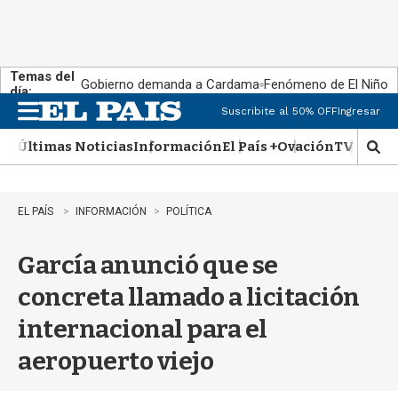
Temas del
Gobierno demanda a Cardama
Fenómeno de El Niño
día:
Suscribite al 50% OFF
Ingresar
M
e
Últimas Noticias
Información
El País +
Ovación
TV Show
n
M
u
o
s
t
EL PAÍS
INFORMACIÓN
POLÍTICA
r
a
García anunció que se
r
b
concreta llamado a licitación
�
s
internacional para el
q
u
aeropuerto viejo
e
d