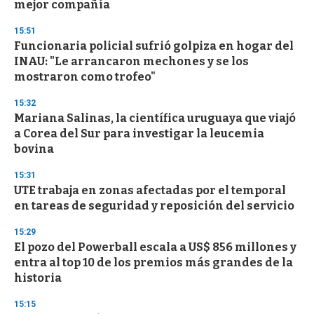
mejor compañía
o
n
d
15:51
s
Funcionaria policial sufrió golpiza en hogar del
INAU: "Le arrancaron mechones y se los
mostraron como trofeo"
15:32
Mariana Salinas, la científica uruguaya que viajó
a Corea del Sur para investigar la leucemia
bovina
15:31
UTE trabaja en zonas afectadas por el temporal
en tareas de seguridad y reposición del servicio
15:29
El pozo del Powerball escala a US$ 856 millones y
entra al top 10 de los premios más grandes de la
historia
15:15