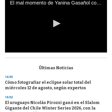
El mal momento de Yanina Gasañol con un hincha argentino en "Subrayado"
0
s
e
c
Últimas Noticias
o
n
16:05
d
Cómo fotografiar el eclipse solar total del
s
o
miércoles 12 de agosto, según expertos
f
3
16:02
3
s
El uruguayo Nicolás Pirozzi ganó en el Slalom
e
Gigante del Chile Winter Series 2026, con la
c