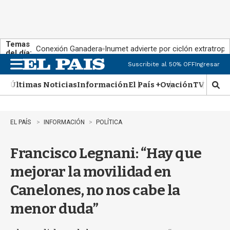
Temas
Conexión Ganadera
Inumet advierte por ciclón extratropi
del día:
Suscribite al 50% OFF
Ingresar
M
e
Últimas Noticias
Información
El País +
Ovación
TV Show
n
M
u
o
s
t
EL PAÍS
INFORMACIÓN
POLÍTICA
r
a
Francisco Legnani: “Hay que
r
b
mejorar la movilidad en
�
s
Canelones, no nos cabe la
q
u
menor duda”
e
d