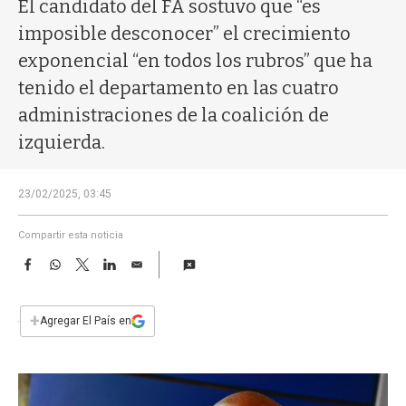
a
El candidato del FA sostuvo que “es
imposible desconocer” el crecimiento
exponencial “en todos los rubros” que ha
tenido el departamento en las cuatro
administraciones de la coalición de
izquierda.
23/02/2025, 03:45
Compartir esta noticia
F
W
T
L
E
a
h
w
i
m
c
a
i
n
a
e
t
t
k
i
+
Agregar El País en
b
s
t
e
l
o
A
e
d
o
p
r
I
k
p
n