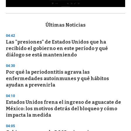
0
s
e
c
Últimas Noticias
o
n
04:42
d
Las "presiones" de Estados Unidos que ha
s
o
recibido el gobierno en este período y qué
f
diálogo se está manteniendo
3
3
s
04:30
e
Por qué la periodontitis agrava las
c
enfermedades autoinmunes y qué hábitos
o
n
ayudan a prevenirla
d
s
04:10
Estados Unidos frena el ingreso de aguacate de
México: los motivos detrás del bloqueo y cómo
impacta la medida
04:05