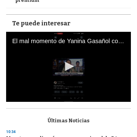
premium
Te puede interesar
El mal momento de Yanina Gasañol con un hincha argentino en "Subrayado"
0
s
e
c
Últimas Noticias
o
n
10:34
d