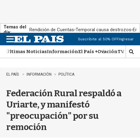
Temas del
Rendición de Cuentas
Temporal causa destrozos
En 
día:
Suscribite al 50% OFF
Ingresar
M
e
Últimas Noticias
Información
El País +
Ovación
TV Show
n
M
u
o
s
t
EL PAÍS
INFORMACIÓN
POLÍTICA
r
a
Federación Rural respaldó a
r
b
Uriarte, y manifestó
�
s
"preocupación" por su
q
u
remoción
e
d