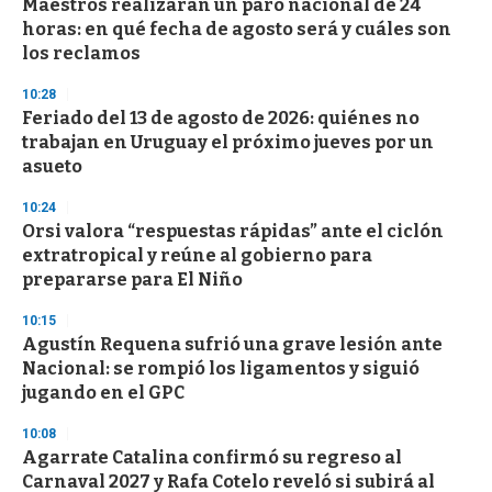
Maestros realizarán un paro nacional de 24
s
o
horas: en qué fecha de agosto será y cuáles son
f
los reclamos
3
3
s
10:28
e
Feriado del 13 de agosto de 2026: quiénes no
c
trabajan en Uruguay el próximo jueves por un
o
n
asueto
d
s
10:24
Orsi valora “respuestas rápidas” ante el ciclón
extratropical y reúne al gobierno para
prepararse para El Niño
10:15
Agustín Requena sufrió una grave lesión ante
Nacional: se rompió los ligamentos y siguió
jugando en el GPC
10:08
Agarrate Catalina confirmó su regreso al
Carnaval 2027 y Rafa Cotelo reveló si subirá al