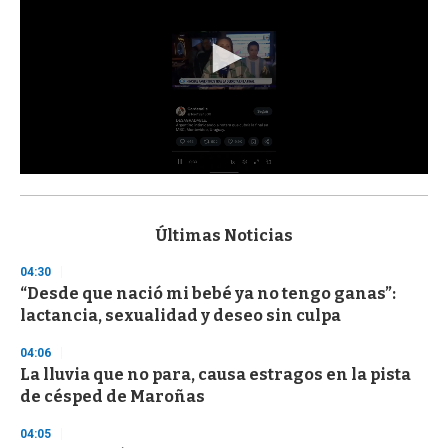
0
s
e
c
Últimas Noticias
o
n
04:30
d
“Desde que nació mi bebé ya no tengo ganas”:
s
o
lactancia, sexualidad y deseo sin culpa
f
3
04:06
3
s
La lluvia que no para, causa estragos en la pista
e
de césped de Maroñas
c
o
04:05
n