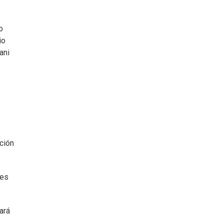
o
io
ani
ción
nes
.
ará