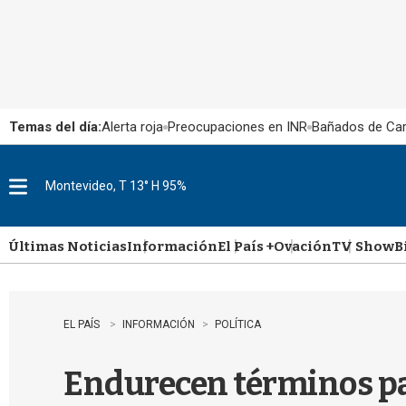
Temas del día:
Alerta roja
Preocupaciones en INR
Bañados de Ca
Montevideo, T 13° H 95%
M
e
n
u
Últimas Noticias
Información
El País +
Ovación
TV Show
B
EL PAÍS
INFORMACIÓN
POLÍTICA
Endurecen términos par