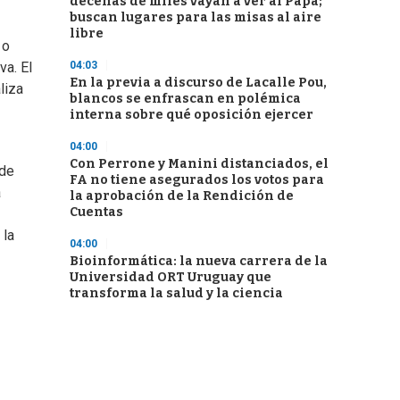
decenas de miles vayan a ver al Papa;
buscan lugares para las misas al aire
libre
 o
04:03
va. El
En la previa a discurso de Lacalle Pou,
liza
blancos se enfrascan en polémica
interna sobre qué oposición ejercer
04:00
Con Perrone y Manini distanciados, el
 de
FA no tiene asegurados los votos para
a
la aprobación de la Rendición de
Cuentas
 la
04:00
Bioinformática: la nueva carrera de la
Universidad ORT Uruguay que
transforma la salud y la ciencia