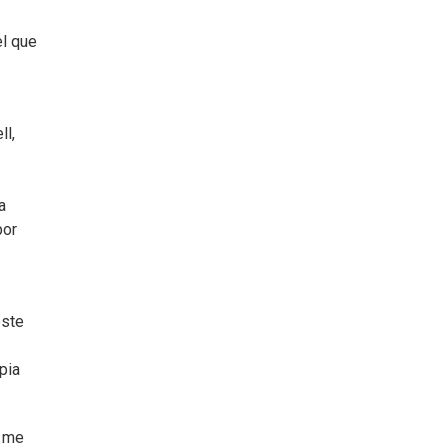
el que
ll,
a
por
este
pia
e me