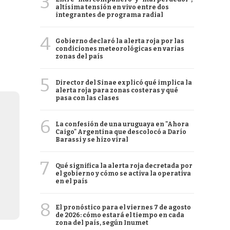
3
altísima tensión en vivo entre dos
integrantes de programa radial
4
Gobierno declaró la alerta roja por las
condiciones meteorológicas en varias
zonas del país
5
Director del Sinae explicó qué implica la
alerta roja para zonas costeras y qué
pasa con las clases
6
La confesión de una uruguaya en "Ahora
Caigo" Argentina que descolocó a Darío
Barassi y se hizo viral
7
Qué significa la alerta roja decretada por
el gobierno y cómo se activa la operativa
en el país
8
El pronóstico para el viernes 7 de agosto
de 2026: cómo estará el tiempo en cada
zona del país, según Inumet