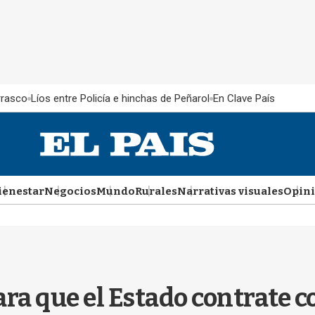
rrasco
Líos entre Policía e hinchas de Peñarol
En Clave País
ienestar
Negocios
Mundo
Rurales
Narrativas visuales
Opin
a que el Estado contrate c