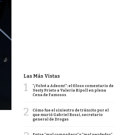
Las Más Vistas
1
"¡Volvé a Adeom!": el filoso comentario de
Yesty Prieto a Valeria Ripoll en plena
Cena de Famosos
2
Cómo fue el siniestro de tránsito por el
que murió Gabriel Rossi, secretario
general de Drogas
Entre "mal compañero" y "mal perdedor",