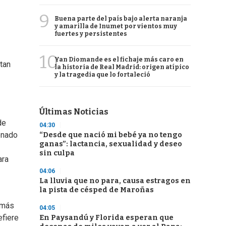
9
Buena parte del país bajo alerta naranja
y amarilla de Inumet por vientos muy
fuertes y persistentes
10
Yan Diomande es el fichaje más caro en
tan
la historia de Real Madrid: origen atípico
y la tragedia que lo fortaleció
Últimas Noticias
de
04:30
enado
“Desde que nació mi bebé ya no tengo
ganas”: lactancia, sexualidad y deseo
sin culpa
ara
04:06
La lluvia que no para, causa estragos en
la pista de césped de Maroñas
 más
04:05
efiere
En Paysandú y Florida esperan que