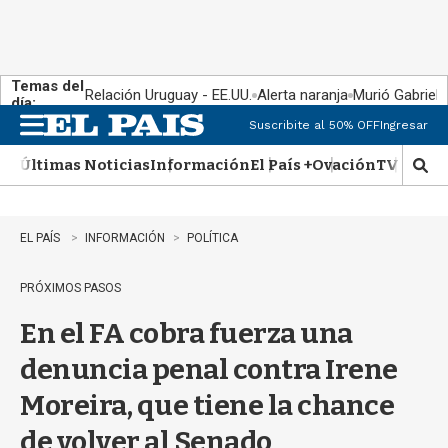
Temas del
Relación Uruguay - EE.UU.
Alerta naranja
Murió Gabriel 
día:
Suscribite al 50% OFF
Ingresar
M
e
Últimas Noticias
Información
El País +
Ovación
TV Show
n
M
u
o
s
t
EL PAÍS
INFORMACIÓN
POLÍTICA
r
a
PRÓXIMOS PASOS
r
b
En el FA cobra fuerza una
�
s
denuncia penal contra Irene
q
u
Moreira, que tiene la chance
e
d
de volver al Senado