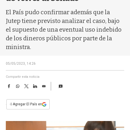
a
El País pudo confirmar además que la
Jutep tiene previsto analizar el caso, bajo
el supuesto de una eventual uso indebido
de los dineros públicos por parte de la
ministra.
05/05/2023, 14:26
Compartir esta noticia
F
W
T
L
E
a
h
w
i
m
c
a
i
n
a
e
t
t
k
i
+
Agregar El País en
b
s
t
e
l
o
A
e
d
o
p
r
I
k
p
n