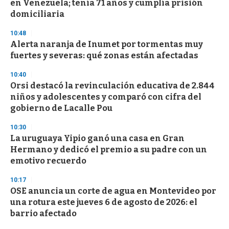
en Venezuela; tenía 71 años y cumplía prisión
c
domiciliaria
o
n
d
10:48
s
Alerta naranja de Inumet por tormentas muy
fuertes y severas: qué zonas están afectadas
10:40
Orsi destacó la revinculación educativa de 2.844
niños y adolescentes y comparó con cifra del
gobierno de Lacalle Pou
10:30
La uruguaya Yipio ganó una casa en Gran
Hermano y dedicó el premio a su padre con un
emotivo recuerdo
10:17
OSE anuncia un corte de agua en Montevideo por
una rotura este jueves 6 de agosto de 2026: el
barrio afectado