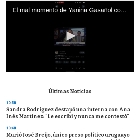
El mal momento de Yanina Gasañol con un hincha argentino en "Subrayado"
0
s
e
c
Últimas Noticias
o
n
10:58
d
Sandra Rodríguez destapó una interna con Ana
s
o
Inés Martínez: "Le escribí y nunca me contestó"
f
3
10:48
3
s
Murió José Breijo, único preso político uruguayo
e