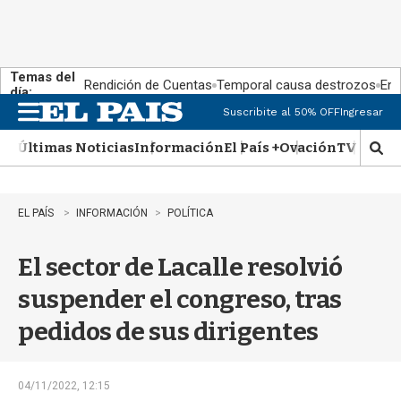
Temas del
Rendición de Cuentas
Temporal causa destrozos
En 
día:
Suscribite al 50% OFF
Ingresar
M
e
Últimas Noticias
Información
El País +
Ovación
TV Show
n
M
u
o
s
t
EL PAÍS
INFORMACIÓN
POLÍTICA
r
a
El sector de Lacalle resolvió
r
b
suspender el congreso, tras
�
s
pedidos de sus dirigentes
q
u
e
d
04/11/2022, 12:15