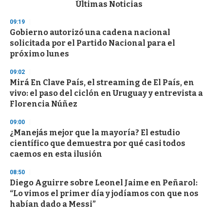
c
Últimas Noticias
o
n
09:19
d
Gobierno autorizó una cadena nacional
s
o
solicitada por el Partido Nacional para el
f
próximo lunes
3
3
s
09:02
e
Mirá En Clave País, el streaming de El País, en
c
vivo: el paso del ciclón en Uruguay y entrevista a
o
n
Florencia Núñez
d
s
09:00
¿Manejás mejor que la mayoría? El estudio
científico que demuestra por qué casi todos
caemos en esta ilusión
08:50
Diego Aguirre sobre Leonel Jaime en Peñarol:
“Lo vimos el primer día y jodíamos con que nos
habían dado a Messi”