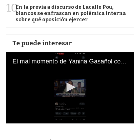
10
En la previa a discurso de Lacalle Pou,
blancos se enfrascan en polémica interna
sobre qué oposición ejercer
Te puede interesar
El mal momento de Yanina Gasañol con un hincha argentino en "Subrayado"
0
s
e