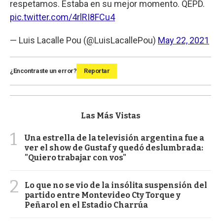
respetamos. Estaba en su mejor momento. QEPD.
pic.twitter.com/4rlRI8FCu4
— Luis Lacalle Pou (@LuisLacallePou)
May 22, 2021
¿Encontraste un error?
Reportar
Las Más Vistas
1
Una estrella de la televisión argentina fue a
ver el show de Gustaf y quedó deslumbrada:
"Quiero trabajar con vos"
2
Lo que no se vio de la insólita suspensión del
partido entre Montevideo Cty Torque y
Peñarol en el Estadio Charrúa