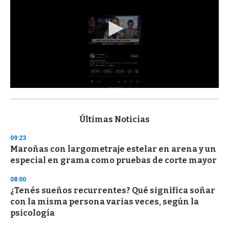
0
s
e
c
Últimas Noticias
o
n
09:23
d
Maroñas con largometraje estelar en arena y un
s
o
especial en grama como pruebas de corte mayor
f
3
08:00
3
s
¿Tenés sueños recurrentes? Qué significa soñar
e
con la misma persona varias veces, según la
c
psicología
o
n