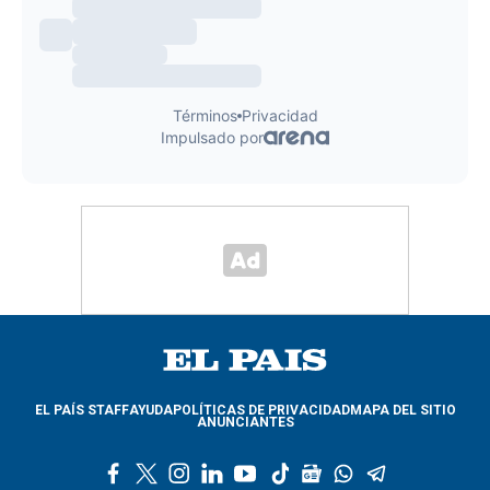
EL PAÍS STAFF
AYUDA
POLÍTICAS DE PRIVACIDAD
MAPA DEL SITIO
ANUNCIANTES
f
t
i
l
y
t
g
w
t