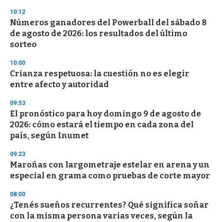
n
10:12
d
Números ganadores del Powerball del sábado 8
s
o
de agosto de 2026: los resultados del último
f
sorteo
3
3
s
10:00
e
Crianza respetuosa: la cuestión no es elegir
c
entre afecto y autoridad
o
n
d
09:53
s
El pronóstico para hoy domingo 9 de agosto de
2026: cómo estará el tiempo en cada zona del
país, según Inumet
09:23
Maroñas con largometraje estelar en arena y un
especial en grama como pruebas de corte mayor
08:00
¿Tenés sueños recurrentes? Qué significa soñar
con la misma persona varias veces, según la