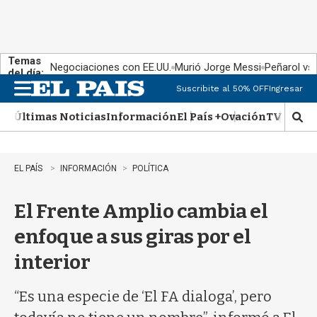
Temas
Negociaciones con EE.UU.
Murió Jorge Messi
Peñarol vs
del día:
Suscribite al 50% OFF
Ingresar
M
e
Últimas Noticias
Información
El País +
Ovación
TV Show
n
M
u
o
s
t
EL PAÍS
INFORMACIÓN
POLÍTICA
r
a
El Frente Amplio cambia el
r
b
enfoque a sus giras por el
�
s
interior
q
u
e
“Es una especie de ‘El FA dialoga’, pero
d