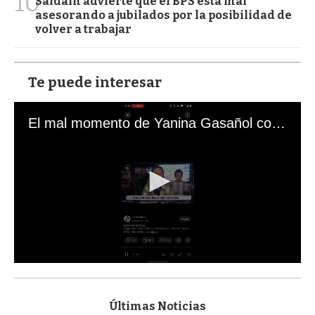
10
Saldain advierte que el BPS está mal
asesorando a jubilados por la posibilidad de
volver a trabajar
Te puede interesar
El mal momento de Yanina Gasañol con un hincha argentino en "Subrayado"
0
s
e
c
Últimas Noticias
o