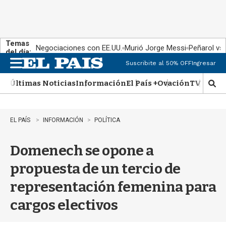
Temas
Negociaciones con EE.UU.
Murió Jorge Messi
Peñarol vs
del día:
Suscribite al 50% OFF
Ingresar
M
e
Últimas Noticias
Información
El País +
Ovación
TV Show
n
M
u
o
s
t
EL PAÍS
INFORMACIÓN
POLÍTICA
r
a
Domenech se opone a
r
b
propuesta de un tercio de
�
s
representación femenina para
q
u
cargos electivos
e
d