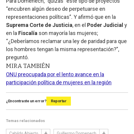
Para Domenech, “quizás” este tipo de proyectos
“encubren algún deseo de perpetuarse en
representaciones políticas”. Y afirmó que en la
Suprema Corte de Justicia
, en el
Poder Judicial
y
en la
Fiscalía
son mayoría las mujeres;
“¿Deberíamos reclamar una ley de paridad para que
los hombres tengan la misma representación?”,
preguntó.
MIRA TAMBIÉN
ONU preocupada por el lento avance en la
participación política de mujeres en la región
¿Encontraste un error?
Reportar
Temas relacionados
Cabildo Abierto
Guillermo Domenech