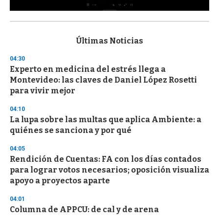
0
s
e
c
Últimas Noticias
o
n
04:30
d
Experto en medicina del estrés llega a
s
o
Montevideo: las claves de Daniel López Rosetti
f
para vivir mejor
3
3
s
04:10
e
La lupa sobre las multas que aplica Ambiente: a
c
quiénes se sanciona y por qué
o
n
d
04:05
s
Rendición de Cuentas: FA con los días contados
para lograr votos necesarios; oposición visualiza
apoyo a proyectos aparte
04:01
Columna de APPCU: de cal y de arena