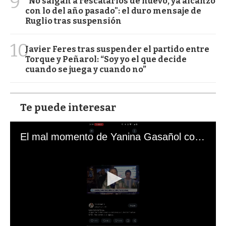
9
"No salgan a rescatarlos de nuevo, ya alcanzó
con lo del año pasado": el duro mensaje de
Ruglio tras suspensión
10
Javier Feres tras suspender el partido entre
Torque y Peñarol: “Soy yo el que decide
cuando se juega y cuando no”
Te puede interesar
El mal momento de Yanina Gasañol con un hincha argentino en "Subrayado"