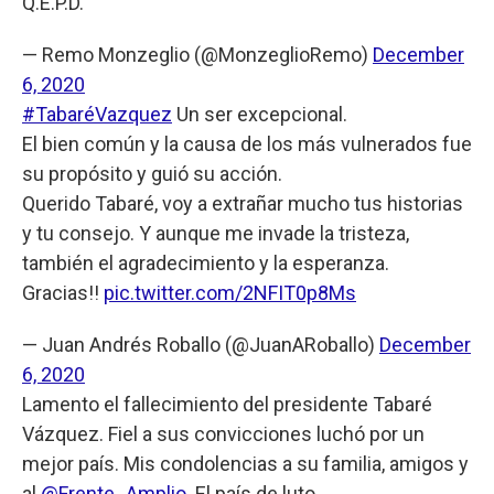
Q.E.P.D.
— Remo Monzeglio (@MonzeglioRemo)
December
6, 2020
#TabaréVazquez
Un ser excepcional.
El bien común y la causa de los más vulnerados fue
su propósito y guió su acción.
Querido Tabaré, voy a extrañar mucho tus historias
y tu consejo. Y aunque me invade la tristeza,
también el agradecimiento y la esperanza.
Gracias!!
pic.twitter.com/2NFIT0p8Ms
— Juan Andrés Roballo (@JuanARoballo)
December
6, 2020
Lamento el fallecimiento del presidente Tabaré
Vázquez. Fiel a sus convicciones luchó por un
mejor país. Mis condolencias a su familia, amigos y
al
@Frente_Amplio
. El país de luto.