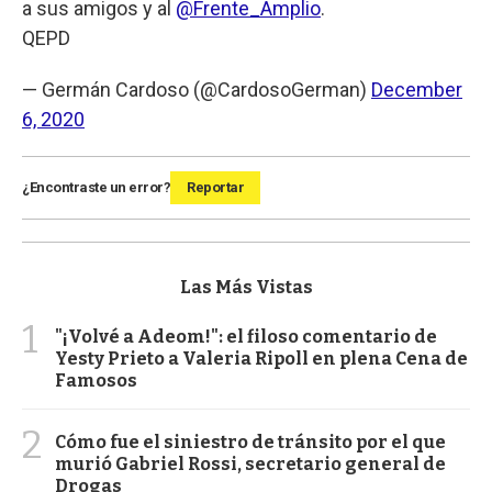
a sus amigos y al
@Frente_Amplio
.
QEPD
— Germán Cardoso (@CardosoGerman)
December
6, 2020
¿Encontraste un error?
Reportar
Las Más Vistas
1
"¡Volvé a Adeom!": el filoso comentario de
Yesty Prieto a Valeria Ripoll en plena Cena de
Famosos
2
Cómo fue el siniestro de tránsito por el que
murió Gabriel Rossi, secretario general de
Drogas