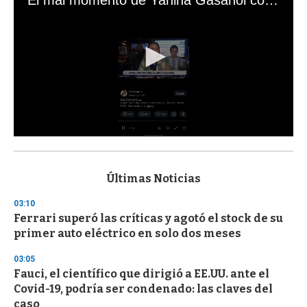
0
s
e
c
Últimas Noticias
o
n
03:10
d
Ferrari superó las críticas y agotó el stock de su
s
o
primer auto eléctrico en solo dos meses
f
3
03:05
3
s
Fauci, el científico que dirigió a EE.UU. ante el
e
Covid-19, podría ser condenado: las claves del
c
caso
o