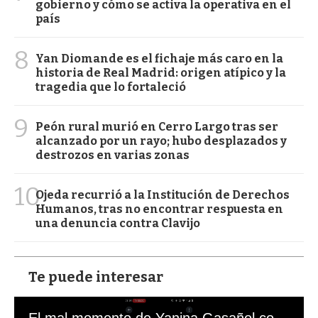
gobierno y cómo se activa la operativa en el
país
8
Yan Diomande es el fichaje más caro en la
historia de Real Madrid: origen atípico y la
tragedia que lo fortaleció
9
Peón rural murió en Cerro Largo tras ser
alcanzado por un rayo; hubo desplazados y
destrozos en varias zonas
10
Ojeda recurrió a la Institución de Derechos
Humanos, tras no encontrar respuesta en
una denuncia contra Clavijo
Te puede interesar
El mal momento de Yanina Gasañol con un hincha argentino en "Subrayado"