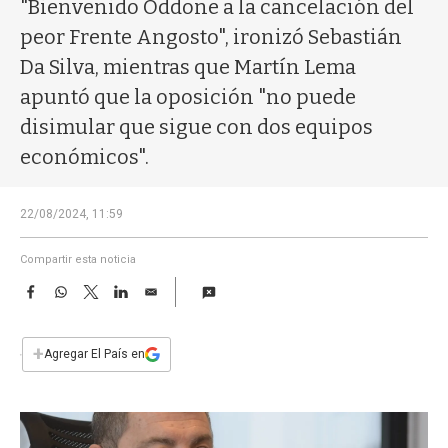
a
"Bienvenido Oddone a la cancelación del
peor Frente Angosto", ironizó Sebastián
Da Silva, mientras que Martín Lema
apuntó que la oposición "no puede
disimular que sigue con dos equipos
económicos".
22/08/2024, 11:59
Compartir esta noticia
F
W
T
L
E
a
h
w
i
m
c
a
i
n
a
e
t
t
k
i
+
Agregar El País en
b
s
t
e
l
o
A
e
d
o
p
r
I
k
p
n