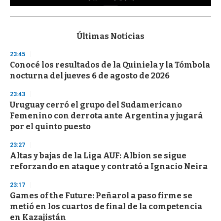
0
s
e
c
Últimas Noticias
o
n
23:45
d
Conocé los resultados de la Quiniela y la Tómbola
s
o
nocturna del jueves 6 de agosto de 2026
f
3
23:43
3
s
Uruguay cerró el grupo del Sudamericano
e
Femenino con derrota ante Argentina y jugará
c
por el quinto puesto
o
n
d
23:27
s
Altas y bajas de la Liga AUF: Albion se sigue
reforzando en ataque y contrató a Ignacio Neira
23:17
Games of the Future: Peñarol a paso firme se
metió en los cuartos de final de la competencia
en Kazajistán