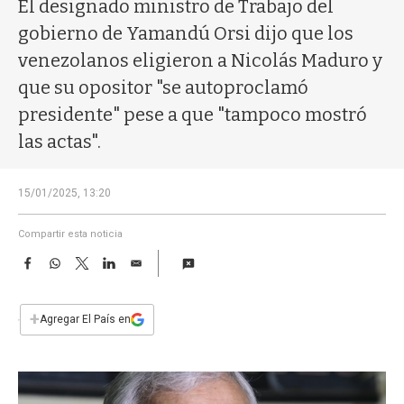
a
El designado ministro de Trabajo del
gobierno de Yamandú Orsi dijo que los
venezolanos eligieron a Nicolás Maduro y
que su opositor "se autoproclamó
presidente" pese a que "tampoco mostró
las actas".
15/01/2025, 13:20
Compartir esta noticia
F
W
T
L
E
a
h
w
i
m
c
a
i
n
a
e
t
t
k
i
+
Agregar El País en
b
s
t
e
l
o
A
e
d
o
p
r
I
k
p
n