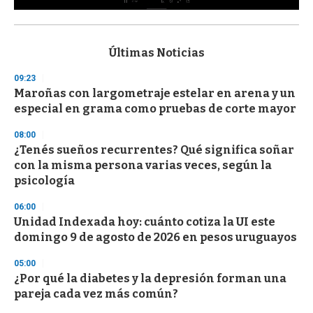
0
s
e
c
Últimas Noticias
o
n
09:23
d
Maroñas con largometraje estelar en arena y un
s
o
especial en grama como pruebas de corte mayor
f
3
08:00
3
s
¿Tenés sueños recurrentes? Qué significa soñar
e
con la misma persona varias veces, según la
c
psicología
o
n
d
06:00
s
Unidad Indexada hoy: cuánto cotiza la UI este
domingo 9 de agosto de 2026 en pesos uruguayos
05:00
¿Por qué la diabetes y la depresión forman una
pareja cada vez más común?