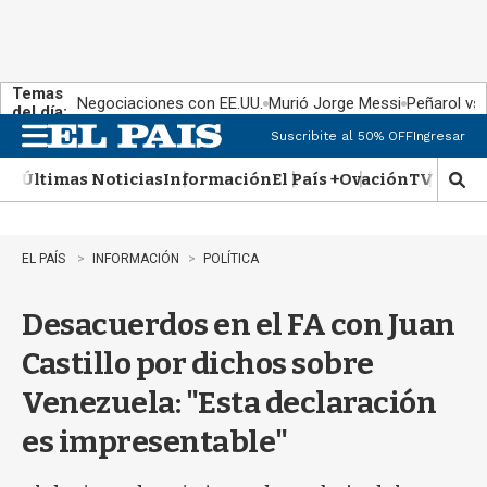
Temas
Negociaciones con EE.UU.
Murió Jorge Messi
Peñarol vs
del día:
Suscribite al 50% OFF
Ingresar
M
e
Últimas Noticias
Información
El País +
Ovación
TV Show
n
M
u
o
s
t
EL PAÍS
INFORMACIÓN
POLÍTICA
r
a
Desacuerdos en el FA con Juan
r
b
Castillo por dichos sobre
�
s
Venezuela: "Esta declaración
q
u
es impresentable"
e
d