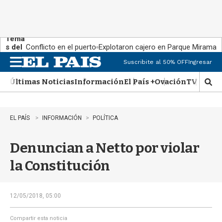
Tema
s del
Conflicto en el puerto
Explotaron cajero en Parque Miramar
día:
Suscribite al 50% OFF
Ingresar
M
e
Últimas Noticias
Información
El País +
Ovación
TV Show
n
M
u
o
s
t
EL PAÍS
INFORMACIÓN
POLÍTICA
r
a
Denuncian a Netto por violar
r
b
la Constitución
�
s
q
u
12/05/2018, 05:00
e
d
Compartir esta noticia