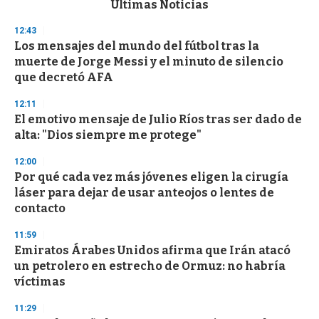
Últimas Noticias
o
n
12:43
d
Los mensajes del mundo del fútbol tras la
s
o
muerte de Jorge Messi y el minuto de silencio
f
que decretó AFA
3
3
s
12:11
e
El emotivo mensaje de Julio Ríos tras ser dado de
c
alta: "Dios siempre me protege"
o
n
d
12:00
s
Por qué cada vez más jóvenes eligen la cirugía
láser para dejar de usar anteojos o lentes de
contacto
11:59
Emiratos Árabes Unidos afirma que Irán atacó
un petrolero en estrecho de Ormuz: no habría
víctimas
11:29