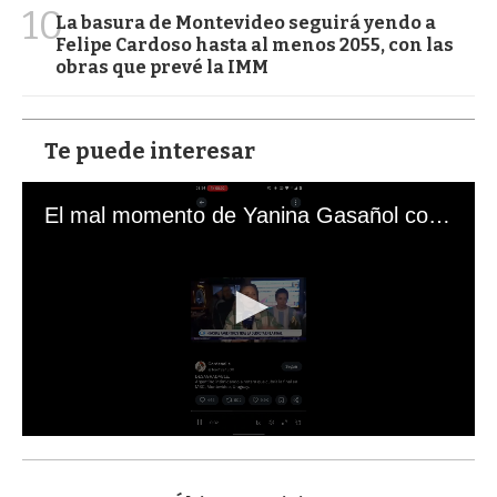
10
La basura de Montevideo seguirá yendo a
Felipe Cardoso hasta al menos 2055, con las
obras que prevé la IMM
Te puede interesar
El mal momento de Yanina Gasañol con un hincha argentino en "Subrayado"
0
s
e
c