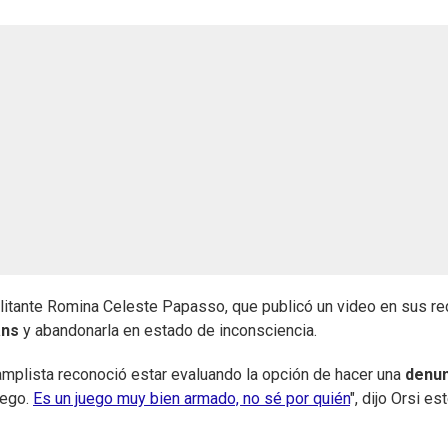
litante Romina Celeste Papasso, que publicó un video en sus r
ans
y abandonarla en estado de inconsciencia.
eamplista reconoció estar evaluando la opción de hacer una
denun
uego.
Es un juego muy bien armado, no sé por quién
", dijo Orsi es