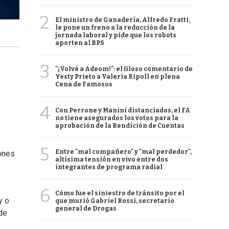
2
El ministro de Ganadería, Alfredo Fratti,
le pone un freno a la reducción de la
jornada laboral y pide que los robots
aporten al BPS
3
"¡Volvé a Adeom!": el filoso comentario de
Yesty Prieto a Valeria Ripoll en plena
Cena de Famosos
4
Con Perrone y Manini distanciados, el FA
no tiene asegurados los votos para la
aprobación de la Rendición de Cuentas
5
Entre "mal compañero" y "mal perdedor",
iones
altísima tensión en vivo entre dos
integrantes de programa radial
6
Cómo fue el siniestro de tránsito por el
y o
que murió Gabriel Rossi, secretario
general de Drogas
de