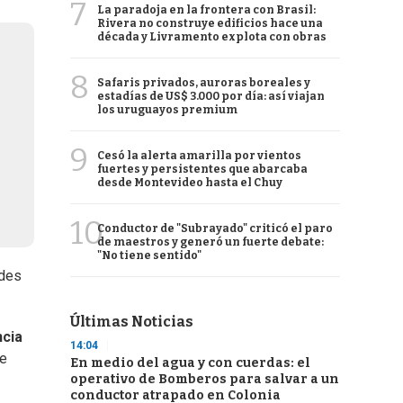
7
La paradoja en la frontera con Brasil:
Rivera no construye edificios hace una
década y Livramento explota con obras
8
Safaris privados, auroras boreales y
estadías de US$ 3.000 por día: así viajan
los uruguayos premium
9
Cesó la alerta amarilla por vientos
fuertes y persistentes que abarcaba
desde Montevideo hasta el Chuy
10
Conductor de "Subrayado" criticó el paro
de maestros y generó un fuerte debate:
"No tiene sentido"
edes
Últimas Noticias
cia
14:04
te
En medio del agua y con cuerdas: el
operativo de Bomberos para salvar a un
conductor atrapado en Colonia