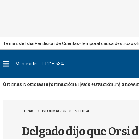
Temas del día:
Rendición de Cuentas
Temporal causa destrozos
Montevideo, T 11° H 63%
M
e
n
u
Últimas Noticias
Información
El País +
Ovación
TV Show
B
EL PAÍS
INFORMACIÓN
POLÍTICA
Delgado dijo que Orsi de