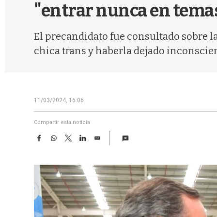
"entrar nunca en tema
El precandidato fue consultado sobre la
chica trans y haberla dejado inconscien
11/03/2024, 16:06
Compartir esta noticia
F
W
T
L
E
a
h
w
i
m
c
a
i
n
a
e
t
t
k
i
b
s
t
e
l
o
A
e
d
o
p
r
I
k
p
n