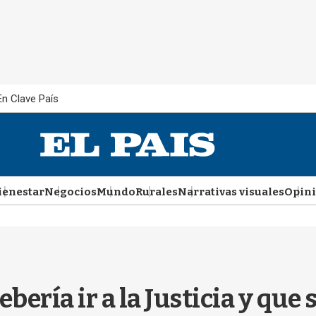
En Clave País
ienestar
Negocios
Mundo
Rurales
Narrativas visuales
Opin
bería ir a la Justicia y que 