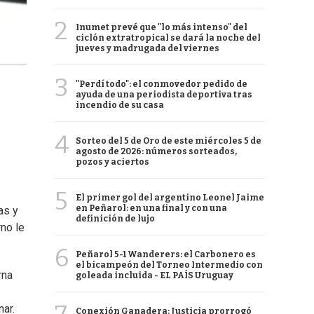
2
Inumet prevé que "lo más intenso" del
ciclón extratropical se dará la noche del
jueves y madrugada del viernes
3
"Perdí todo": el conmovedor pedido de
ayuda de una periodista deportiva tras
incendio de su casa
4
Sorteo del 5 de Oro de este miércoles 5 de
agosto de 2026: números sorteados,
pozos y aciertos
5
El primer gol del argentino Leonel Jaime
en Peñarol: en una final y con una
as y
definición de lujo
no le
6
Peñarol 5-1 Wanderers: el Carbonero es
el bicampeón del Torneo Intermedio con
rna
goleada incluida - EL PAÍS Uruguay
ar.
Conexión Ganadera: Justicia prorrogó