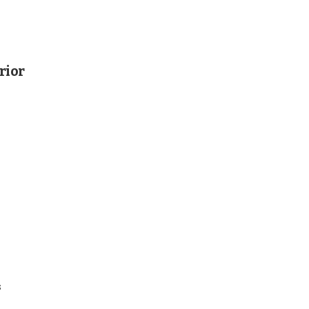
rior
s