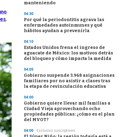
manteniendo
uno
04:30
les
,
Por qué la periodontitis agrava las
enfermedades autoinmunes y qué
hábitos ayudan a prevenirla
04:10
Estados Unidos frena el ingreso de
aguacate de México: los motivos detrás
del bloqueo y cómo impacta la medida
04:05
Gobierno suspende 3.968 asignaciones
familiares por no asistir a clases tras
la etapa de revinculación educativa
04:00
Gobierno quiere llevar mil familias a
Ciudad Vieja aprovechando ocho
propiedades públicas: ¿cómo es el plan
del MVOT?
04:00
Exclusivo suscriptores
El Súper Niño: la región todavía está a