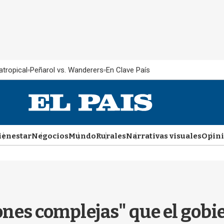
atropical
Peñarol vs. Wanderers
En Clave País
ienestar
Negocios
Mundo
Rurales
Narrativas visuales
Opin
ones complejas" que el gobi