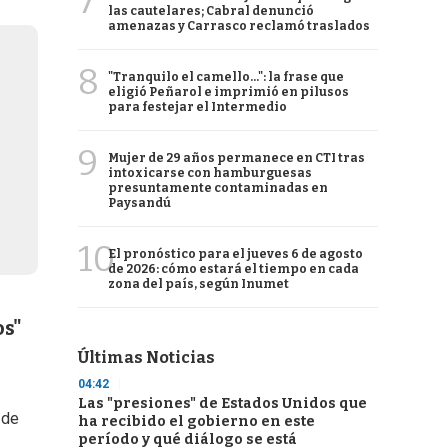
7
las cautelares; Cabral denunció
amenazas y Carrasco reclamó traslados
8
"Tranquilo el camello...": la frase que
eligió Peñarol e imprimió en pilusos
para festejar el Intermedio
9
Mujer de 29 años permanece en CTI tras
intoxicarse con hamburguesas
presuntamente contaminadas en
Paysandú
10
El pronóstico para el jueves 6 de agosto
de 2026: cómo estará el tiempo en cada
zona del país, según Inumet
os"
Últimas Noticias
04:42
Las "presiones" de Estados Unidos que
 de
ha recibido el gobierno en este
período y qué diálogo se está