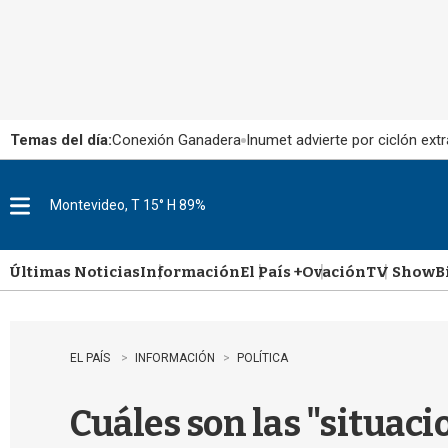
Temas del día:
Conexión Ganadera
Inumet advierte por ciclón extr
Montevideo, T 15° H 89%
M
e
n
u
Últimas Noticias
Información
El País +
Ovación
TV Show
B
EL PAÍS
INFORMACIÓN
POLÍTICA
Cuáles son las "situaci