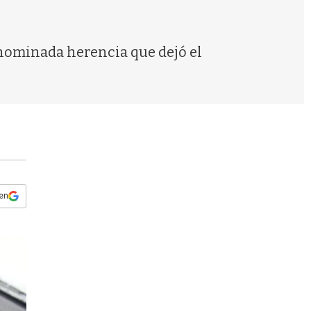
s
q
u
e
enominada herencia que dejó el
d
a
 en