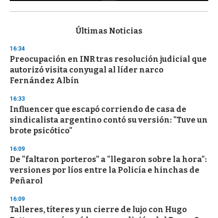
0
s
e
c
Últimas Noticias
o
n
16:34
d
Preocupación en INR tras resolución judicial que
s
o
autorizó visita conyugal al líder narco
f
Fernández Albín
3
3
s
16:33
e
Influencer que escapó corriendo de casa de
c
sindicalista argentino contó su versión: "Tuve un
o
n
brote psicótico"
d
s
16:09
De "faltaron porteros" a "llegaron sobre la hora":
versiones por líos entre la Policía e hinchas de
Peñarol
16:09
Talleres, títeres y un cierre de lujo con Hugo