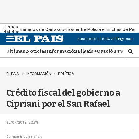
Temas
Bañados de Carrasco
Líos entre Policía e hinchas de Peña
del día:
Suscribite al 50% OFF
Ingresar
M
e
Últimas Noticias
Información
El País +
Ovación
TV Show
n
M
u
o
s
t
EL PAÍS
INFORMACIÓN
POLÍTICA
r
a
Crédito fiscal del gobierno a
r
b
Cipriani por el San Rafael
�
s
q
u
22/07/2018, 22:38
e
d
Compartir esta noticia