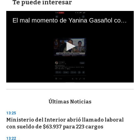
Te puede interesar
El mal momento de Yanina Gasañol con un hincha argentino en "Subrayado"
0
s
e
c
Últimas Noticias
o
n
13:25
d
Ministerio del Interior abrió llamado laboral
s
o
con sueldo de $63.937 para 223 cargos
f
3
13:22
3