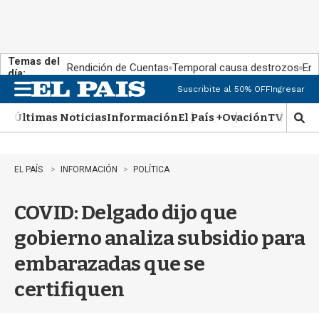
Temas del
Rendición de Cuentas
Temporal causa destrozos
En 
día:
Suscribite al 50% OFF
Ingresar
M
e
Últimas Noticias
Información
El País +
Ovación
TV Show
n
M
u
o
s
t
EL PAÍS
INFORMACIÓN
POLÍTICA
r
a
COVID: Delgado dijo que
r
b
gobierno analiza subsidio para
�
s
embarazadas que se
q
u
certifiquen
e
d