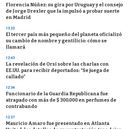
s
Florencia Núñez: su gira por Uruguay y el consejo
e
de Jorge Drexler que la impulsó a probar suerte
c
en Madrid
o
n
d
13:22
s
El tercer país más pequeño del planeta oficializó
su cambio de nombre y gentilicio: cómo se
llamará
12:43
La revelación de Orsi sobre las charlas con
EE.UU. para recibir deportados: “Se juega de
callado”
12:34
Funcionario de la Guardia Republicana fue
atrapado con más de $ 300.000 en perfumes de
contrabando
12:27
Mauricio Amaro fue presentado en Atlanta