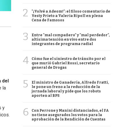
2
"¡Volvé a Adeom!": el filoso comentario de
Yesty Prieto a Valeria Ripoll en plena
Cena de Famosos
3
Entre "mal compañero" y "mal perdedor",
altísima tensión en vivo entre dos
integrantes de programa radial
4
Cómo fue el siniestro de tránsito por el
que murió Gabriel Rossi, secretario
general de Drogas
5
 del
El ministro de Ganadería, Alfredo Fratti,
le pone un freno a la reducción de la
 la
jornada laboral y pide que los robots
aporten al BPS
s y
6
Con Perrone y Manini distanciados, el FA
icos.
no tiene asegurados los votos para la
aprobación de la Rendición de Cuentas