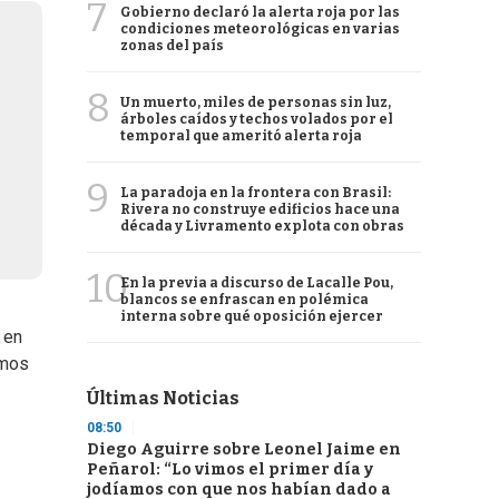
7
Gobierno declaró la alerta roja por las
condiciones meteorológicas en varias
zonas del país
8
Un muerto, miles de personas sin luz,
árboles caídos y techos volados por el
temporal que ameritó alerta roja
9
La paradoja en la frontera con Brasil:
Rivera no construye edificios hace una
década y Livramento explota con obras
10
En la previa a discurso de Lacalle Pou,
blancos se enfrascan en polémica
interna sobre qué oposición ejercer
 en
amos
Últimas Noticias
08:50
Diego Aguirre sobre Leonel Jaime en
Peñarol: “Lo vimos el primer día y
jodíamos con que nos habían dado a