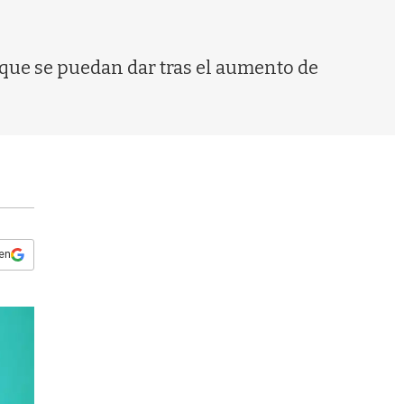
s
q
u
e
que se puedan dar tras el aumento de
d
a
 en