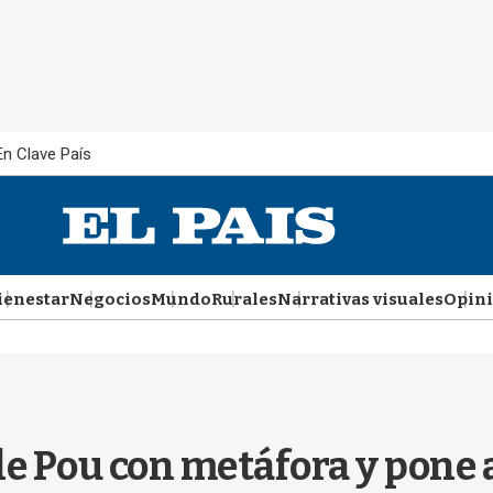
En Clave País
ienestar
Negocios
Mundo
Rurales
Narrativas visuales
Opin
le Pou con metáfora y pone 