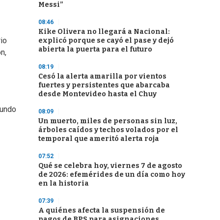
Messi”
08:46
Kike Olivera no llegará a Nacional:
io
explicó porque se cayó el pase y dejó
abierta la puerta para el futuro
n,
08:19
Cesó la alerta amarilla por vientos
fuertes y persistentes que abarcaba
desde Montevideo hasta el Chuy
mundo
08:09
Un muerto, miles de personas sin luz,
árboles caídos y techos volados por el
temporal que ameritó alerta roja
07:52
Qué se celebra hoy, viernes 7 de agosto
de 2026: efemérides de un día como hoy
en la historia
07:39
A quiénes afecta la suspensión de
pagos de BPS para asignaciones