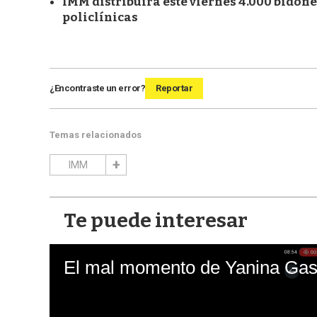
IMM distribuirá este viernes 4.000 bidon
policlínicas
¿Encontraste un error?
Reportar
Temas relacionados
IMM
Te puede interesar