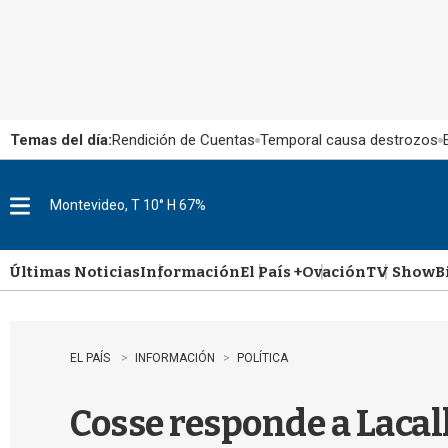
Temas del día:
Rendición de Cuentas
Temporal causa destrozos
Montevideo, T 10° H 67%
M
e
n
u
Últimas Noticias
Información
El País +
Ovación
TV Show
B
EL PAÍS
INFORMACIÓN
POLÍTICA
Cosse responde a Lacal