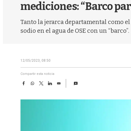
mediciones: “Barco par
Tanto la jerarca departamental como el
sodio en el agua de OSE con un “barco”.
12/05/2023, 08:50
Compartir esta noticia
F
W
T
L
E
a
h
w
i
m
c
a
i
n
a
e
t
t
k
i
b
s
t
e
l
o
A
e
d
o
p
r
I
k
p
n