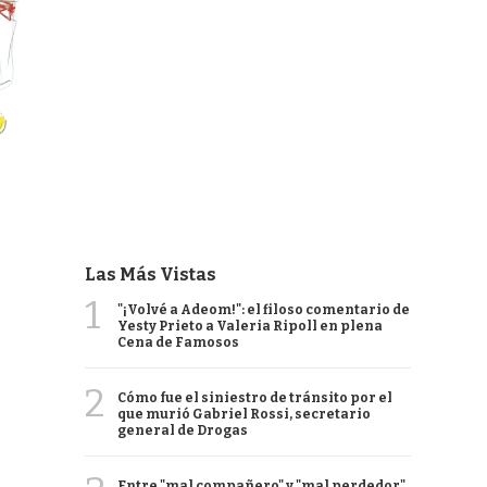
Las Más Vistas
1
"¡Volvé a Adeom!": el filoso comentario de
Yesty Prieto a Valeria Ripoll en plena
Cena de Famosos
2
Cómo fue el siniestro de tránsito por el
que murió Gabriel Rossi, secretario
general de Drogas
Entre "mal compañero" y "mal perdedor",