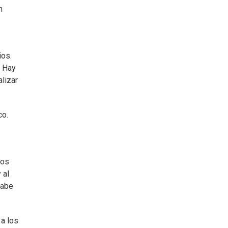
n
ios.
. Hay
alizar
co.
nos
 al
sabe
 a los