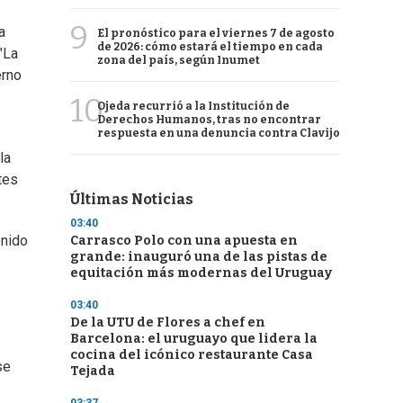
9
a
El pronóstico para el viernes 7 de agosto
de 2026: cómo estará el tiempo en cada
"La
zona del país, según Inumet
erno
10
Ojeda recurrió a la Institución de
Derechos Humanos, tras no encontrar
respuesta en una denuncia contra Clavijo
la
tes
Últimas Noticias
03:40
enido
Carrasco Polo con una apuesta en
grande: inauguró una de las pistas de
equitación más modernas del Uruguay
03:40
De la UTU de Flores a chef en
Barcelona: el uruguayo que lidera la
cocina del icónico restaurante Casa
se
Tejada