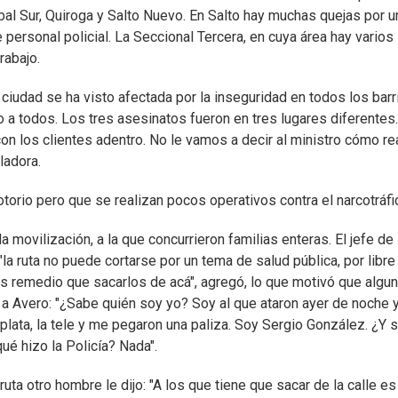
al Sur, Quiroga y Salto Nuevo. En Salto hay muchas quejas por u
e personal policial. La Seccional Tercera, en cuya área hay varios
rabajo.
a ciudad se ha visto afectada por la inseguridad en todos los barr
a todos. Los tres asesinatos fueron en tres lugares diferentes
on los clientes adentro. No le vamos a decir al ministro cómo re
ladora.
otorio pero que se realizan pocos operativos contra el narcotráfi
movilización, a la que concurrieron familias enteras. El jefe de
la ruta no puede cortarse por un tema de salud pública, por libre
 más remedio que sacarlos de acá", agregó, lo que motivó que algu
 a Avero: "¿Sabe quién soy yo? Soy al que ataron ayer de noche y
plata, la tele y me pegaron una paliza. Soy Sergio González. ¿Y 
ué hizo la Policía? Nada".
uta otro hombre le dijo: "A los que tiene que sacar de la calle es