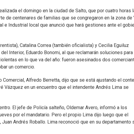
realizada el domingo en la ciudad de Salto, que por cuatro horas l
 parte de centenares de familias que se congregaron en la zona de 
al e Industrial local que anunció que hará gestiones ante el gobi
entista), Catalina Correa (también oficialista) y Cecilia Eguiluz
 del Interior, Eduardo Bonomi, al que reclamarán soluciones para 
violentas en lo que va del año: fueron asesinados dos comercian
obar un comercio.
 Comercial, Alfredo Berretta, dijo que se está ajustando el cont
ré Vázquez en un encuentro que el intendente Andrés Lima se
tro. El jefe de Policía salteño, Oldemar Avero, informó a los
ueves por el mandatario. Pero el propio Lima dijo luego que el
ia, Juan Andrés Roballo. Lima reconoció que en su departamento 