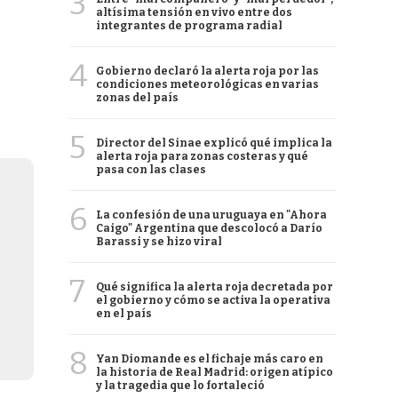
3
altísima tensión en vivo entre dos
integrantes de programa radial
4
Gobierno declaró la alerta roja por las
condiciones meteorológicas en varias
zonas del país
5
Director del Sinae explicó qué implica la
alerta roja para zonas costeras y qué
pasa con las clases
6
La confesión de una uruguaya en "Ahora
Caigo" Argentina que descolocó a Darío
Barassi y se hizo viral
7
Qué significa la alerta roja decretada por
el gobierno y cómo se activa la operativa
en el país
8
Yan Diomande es el fichaje más caro en
la historia de Real Madrid: origen atípico
y la tragedia que lo fortaleció