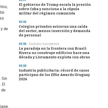
03:37
El gobierno de Trump escala la presión
tico,
sobre Cuba y sanciona a la cúpula
tió
militar del régimen comunista
es.
03:35
Colegios privados avizoran una caída
 y de
del sector, menos inversión y demanda
de personal
03:30
Exclusivo suscriptores
La paradoja en la frontera con Brasil:
Rivera no construye edificios hace una
década y Livramento explota con obras
03:30
Industria publicitaria: récord de casos
participan de los Effie Awards Uruguay
. Sin
2026
. El
e de
 base.