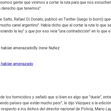
ue somos gente que vinimos a cortar la ruta para que nos escuchen
n derecho que tenemos".
de Salto, Rafael Di Donato, publicó en Twitter (luego lo borró) que
ucho canal argentino". Había dicho que al cortar la ruta lo que s
iolando la ley" y que por eso veía "una contradicción" en lo que 
 lo habían amenazado
By
Irene Nuñez
 lo habían amenazado
 de los homicidios y señaló que si bien es algo que "duele", ent
biendo países que están mucho peor", le dijo Vázquez a la edició
 respecto a los dichos del director nacional de Policía, Mario La