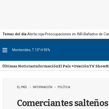
Temas del día:
Alerta roja
Preocupaciones en INR
Bañados de Ca
Montevideo, T 13° H 95%
M
e
n
u
Últimas Noticias
Información
El País +
Ovación
TV Show
B
EL PAÍS
INFORMACIÓN
POLÍTICA
Comerciantes salteños 