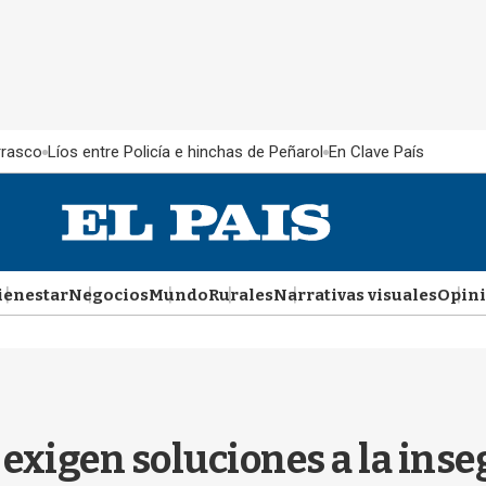
rrasco
Líos entre Policía e hinchas de Peñarol
En Clave País
ienestar
Negocios
Mundo
Rurales
Narrativas visuales
Opin
exigen soluciones a la ins