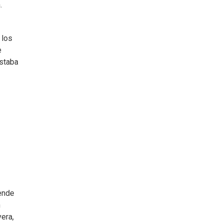
.
 los
e
estaba
iende
n
yera,