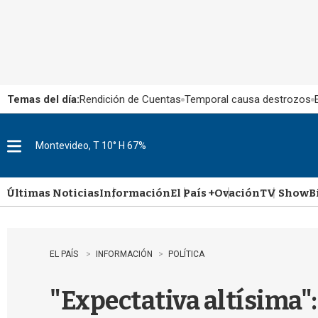
Temas del día:
Rendición de Cuentas
Temporal causa destrozos
Montevideo, T 10° H 67%
M
e
n
u
Últimas Noticias
Información
El País +
Ovación
TV Show
B
EL PAÍS
INFORMACIÓN
POLÍTICA
"Expectativa altísima"