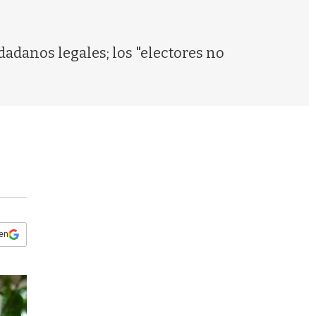
s
q
u
e
dadanos legales; los "electores no
d
a
 en