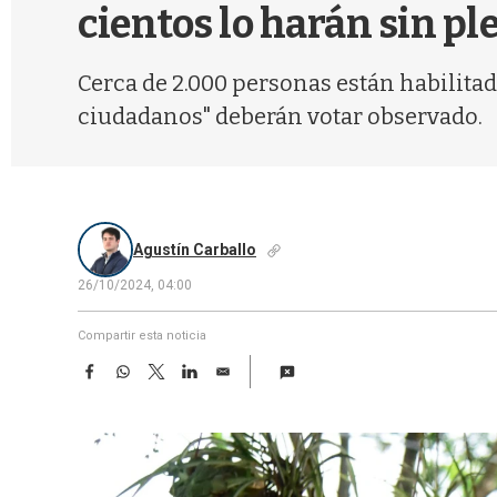
cientos lo harán sin pl
Cerca de 2.000 personas están habilitad
ciudadanos" deberán votar observado.
Agustín Carballo
26/10/2024, 04:00
Compartir esta noticia
F
W
T
L
E
a
h
w
i
m
c
a
i
n
a
e
t
t
k
i
b
s
t
e
l
o
A
e
d