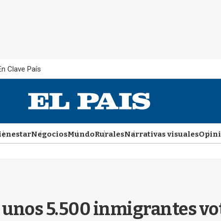
En Clave País
ienestar
Negocios
Mundo
Rurales
Narrativas visuales
Opin
: unos 5.500 inmigrantes v