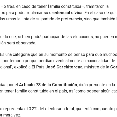
—o tres, en caso de tener familia constituida—, tramitaron la
años para poder reclamar su
credencial cívica
. En el caso de qu
as urnas la lista de su partido de preferencia, sino que también 
ido que, si bien podrá participar de las elecciones, no pueden in
ción será observada.
 "Es una categoría que en su momento se pensó para que mucho
s por temor o porque perdían eventualmente su nacionalidad de
acional", explicó a El País
José Garchitorena
, ministro de la
Co
das por el
Artículo 78 de la Constitución
, dirán presente en la
n tener familia constituida en el país, así como poseer algún cap
es representa el 0.2% del electorado total, que está compuesto p
primera vez.