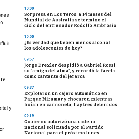
10:00
Sorpresa en Los Teros: a 14 meses del
ienes
Mundial de Australia se terminó el
lo
ciclo del entrenador Rodolfo Ambrosio
10:00
¿Es verdad que beben menos alcohol
fluir
los adolescentes de hoy?
09:57
s
Jorge Drexler despidió a Gabriel Rossi,
su "amigo del alma", y recordó la faceta
como cantante del jerarca
rte
09:37
Explotaron un cajero automático en
Parque Miramar y chocaron mientras
huían en camioneta; hay tres detenidos
ital y
09:19
Gobierno autorizó una cadena
nacional solicitada por el Partido
or
Nacional para el próximo lunes