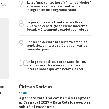
7
Entre "mal compañero" y "mal perdedor",
 "se
altísima tensión en vivo entre dos
integrantes de programa radial
8
La paradoja en la frontera con Brasil:
Rivera no construye edificios hace una
década y Livramento explota con obras
9
Gobierno declaró la alerta roja por las
condiciones meteorológicas en varias
zonas del país
10
En la previa a discurso de Lacalle Pou,
blancos se enfrascan en polémica
interna sobre qué oposición ejercer
son
Últimas Noticias
n
10:08
Agarrate Catalina confirmó su regreso
al Carnaval 2027 y Rafa Cotelo reveló si
subirá al escenario