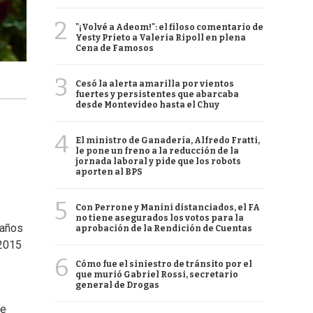
2
"¡Volvé a Adeom!": el filoso comentario de
Yesty Prieto a Valeria Ripoll en plena
Cena de Famosos
3
Cesó la alerta amarilla por vientos
fuertes y persistentes que abarcaba
desde Montevideo hasta el Chuy
4
El ministro de Ganadería, Alfredo Fratti,
le pone un freno a la reducción de la
jornada laboral y pide que los robots
aporten al BPS
5
Con Perrone y Manini distanciados, el FA
no tiene asegurados los votos para la
 años
aprobación de la Rendición de Cuentas
2015
6
Cómo fue el siniestro de tránsito por el
que murió Gabriel Rossi, secretario
general de Drogas
ue