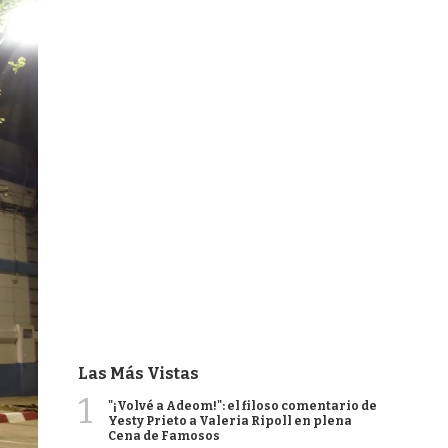
Las Más Vistas
1
"¡Volvé a Adeom!": el filoso comentario de
Yesty Prieto a Valeria Ripoll en plena
Cena de Famosos