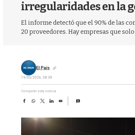
irregularidades en la 
El informe detectó que el 90% de las co
20 proveedores. Hay empresas que solo
El País
19/05/2026, 08:38
Compartir esta noticia
F
W
T
L
E
a
h
w
i
m
c
a
i
n
a
e
t
t
k
i
b
s
t
e
l
o
A
e
d