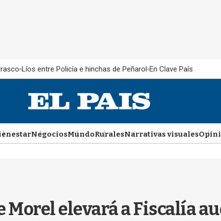
rrasco
Líos entre Policía e hinchas de Peñarol
En Clave País
ienestar
Negocios
Mundo
Rurales
Narrativas visuales
Opin
 Morel elevará a Fiscalía au