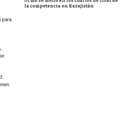
firme se metió en los cuartos de final de
la competencia en Kazajistán
G para
,
se
d
ienen