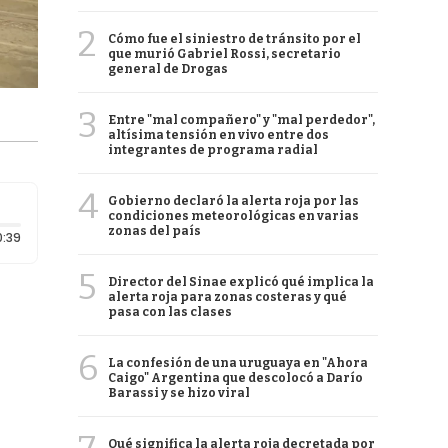
2
Cómo fue el siniestro de tránsito por el
que murió Gabriel Rossi, secretario
general de Drogas
3
Entre "mal compañero" y "mal perdedor",
altísima tensión en vivo entre dos
integrantes de programa radial
4
Gobierno declaró la alerta roja por las
condiciones meteorológicas en varias
zonas del país
Duración: 39 segundos
0:39
5
Director del Sinae explicó qué implica la
alerta roja para zonas costeras y qué
pasa con las clases
6
La confesión de una uruguaya en "Ahora
Caigo" Argentina que descolocó a Darío
Barassi y se hizo viral
Qué significa la alerta roja decretada por