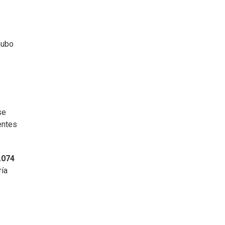
ubo
:
se
entes
.074
ría