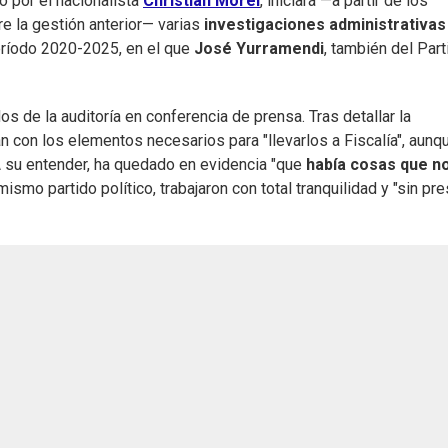
do por el nacionalista
Christian Morel
, iniciará —a partir de los
re la gestión anterior— varias
investigaciones administrativas
período 2020-2025, en el que
José Yurramendi
, también del Part
s de la auditoría en conferencia de prensa. Tras detallar la
n con los elementos necesarios para "llevarlos a Fiscalía", aunq
 A su entender, ha quedado en evidencia "que
había cosas que n
ismo partido político, trabajaron con total tranquilidad y "sin pr