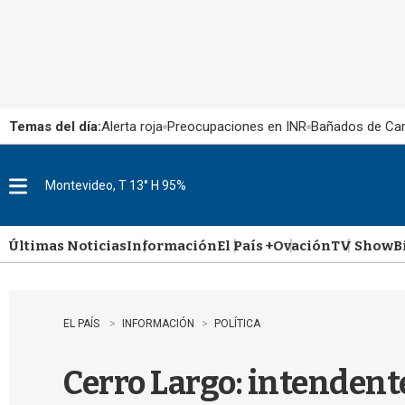
Temas del día:
Alerta roja
Preocupaciones en INR
Bañados de Ca
Montevideo, T 13° H 95%
M
e
n
u
Últimas Noticias
Información
El País +
Ovación
TV Show
B
EL PAÍS
INFORMACIÓN
POLÍTICA
Cerro Largo: intendente