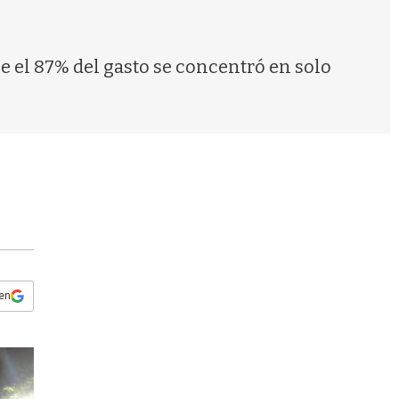
s
q
u
e
e el 87% del gasto se concentró en solo
d
a
 en