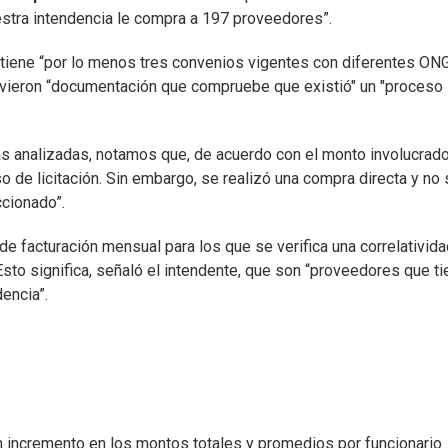
estra intendencia le compra a 197 proveedores”.
tiene “por lo menos tres convenios vigentes con diferentes ON
uvieron “documentación que compruebe que existió" un "proceso
s analizadas, notamos que, de acuerdo con el monto involucrado
 de licitación. Sin embargo, se realizó una compra directa y no 
ccionado”.
 facturación mensual para los que se verifica una correlativida
 Esto significa, señaló el intendente, que son “proveedores que t
encia”.
un incremento en los montos totales y promedios por funcionario.