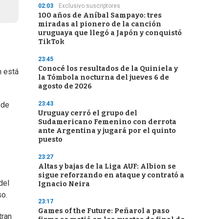
02:03
Exclusivo suscriptores
100 años de Aníbal Sampayo: tres
miradas al pionero de la canción
uruguaya que llegó a Japón y conquistó
TikTok
23:45
Conocé los resultados de la Quiniela y
n está
la Tómbola nocturna del jueves 6 de
agosto de 2026
23:43
 de
Uruguay cerró el grupo del
Sudamericano Femenino con derrota
ante Argentina y jugará por el quinto
puesto
23:27
Altas y bajas de la Liga AUF: Albion se
sigue reforzando en ataque y contrató a
del
Ignacio Neira
so.
23:17
Games of the Future: Peñarol a paso
tran