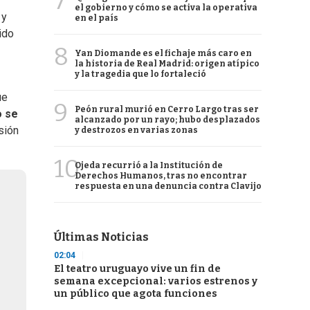
7
el gobierno y cómo se activa la operativa
y
en el país
ido
8
Yan Diomande es el fichaje más caro en
la historia de Real Madrid: origen atípico
y la tragedia que lo fortaleció
ue
9
Peón rural murió en Cerro Largo tras ser
o se
alcanzado por un rayo; hubo desplazados
esión
y destrozos en varias zonas
10
Ojeda recurrió a la Institución de
Derechos Humanos, tras no encontrar
respuesta en una denuncia contra Clavijo
Últimas Noticias
02:04
El teatro uruguayo vive un fin de
semana excepcional: varios estrenos y
un público que agota funciones