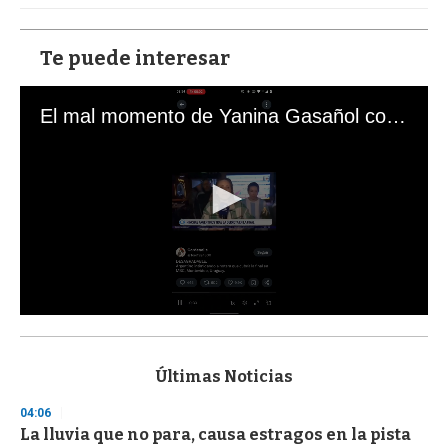
Te puede interesar
El mal momento de Yanina Gasañol con un hincha argentino en "Subrayado"
0
s
e
c
Últimas Noticias
o
n
04:06
d
La lluvia que no para, causa estragos en la pista
s