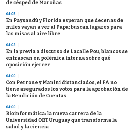
o
de césped de Maroñas
f
3
04:05
3
s
En Paysandú y Florida esperan que decenas de
e
miles vayan a ver al Papa; buscan lugares para
c
las misas al aire libre
o
n
d
04:03
s
En la previa a discurso de Lacalle Pou, blancos se
enfrascan en polémica interna sobre qué
oposición ejercer
04:00
Con Perrone y Manini distanciados, el FA no
tiene asegurados los votos para la aprobación de
la Rendición de Cuentas
04:00
Bioinformática: la nueva carrera de la
Universidad ORT Uruguay que transforma la
salud y la ciencia