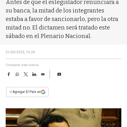
a
Antes de que el exlegislador renunciara a
su banca, la mitad de los integrantes
estaba a favor de sancionarlo, pero la otra
mitad no. El dictamen será tratado este
sábado en el Plenario Nacional.
31/05/2023, 16:29
Compartir esta noticia
F
W
T
L
E
a
h
w
i
m
c
a
i
n
a
e
t
t
k
i
+
Agregar El País en
b
s
t
e
l
o
A
e
d
o
p
r
I
k
p
n