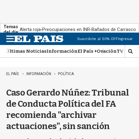
Temas
Alerta roja
Preocupaciones en INR
Bañados de Carrasco
del día:
Suscribite al 50% OFF
Ingresar
M
e
Últimas Noticias
Información
El País +
Ovación
TV Show
n
M
u
o
s
t
EL PAÍS
INFORMACIÓN
POLÍTICA
r
a
Caso Gerardo Núñez: Tribunal
r
b
de Conducta Política del FA
�
s
recomienda "archivar
q
u
actuaciones", sin sanción
e
d