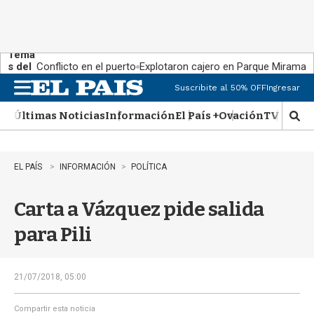
Tema
s del
Conflicto en el puerto
Explotaron cajero en Parque Miramar
día:
Suscribite al 50% OFF
Ingresar
M
e
Últimas Noticias
Información
El País +
Ovación
TV Show
n
M
u
o
s
t
EL PAÍS
INFORMACIÓN
POLÍTICA
r
a
Carta a Vázquez pide salida
r
b
para Pili
�
s
q
u
21/07/2018, 05:00
e
d
Compartir esta noticia