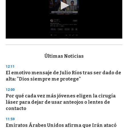
0
s
e
c
Últimas Noticias
o
n
12:11
d
El emotivo mensaje de Julio Ríos tras ser dado de
s
o
alta: "Dios siempre me protege"
f
3
12:00
3
s
Por qué cada vez más jóvenes eligen la cirugía
e
láser para dejar de usar anteojos o lentes de
c
contacto
o
n
d
11:59
s
Emiratos Árabes Unidos afirma que Irán atacó