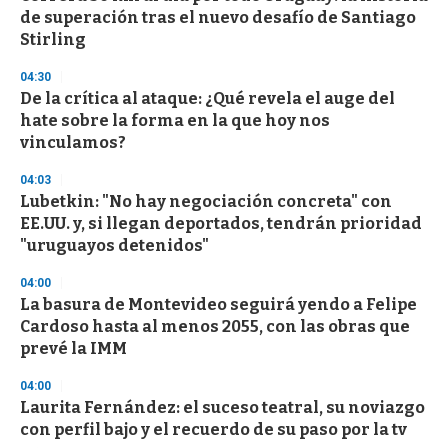
c
de superación tras el nuevo desafío de Santiago
o
n
Stirling
d
s
04:30
De la crítica al ataque: ¿Qué revela el auge del
hate sobre la forma en la que hoy nos
vinculamos?
04:03
Lubetkin: "No hay negociación concreta" con
EE.UU. y, si llegan deportados, tendrán prioridad
"uruguayos detenidos"
04:00
La basura de Montevideo seguirá yendo a Felipe
Cardoso hasta al menos 2055, con las obras que
prevé la IMM
04:00
Laurita Fernández: el suceso teatral, su noviazgo
con perfil bajo y el recuerdo de su paso por la tv