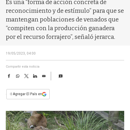
a
Es una “forma de acción concreta de
reconocimiento y de estímulo” para que se
mantengan poblaciones de venados que
“compiten con la producción ganadera
por el recurso forrajero”, señaló jerarca.
19/05/2023, 04:00
Compartir esta noticia
F
W
T
L
E
a
h
w
i
m
c
a
i
n
a
e
t
t
k
i
+
Agregar El País en
b
s
t
e
l
o
A
e
d
o
p
r
I
k
p
n