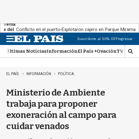
Tema
s del
Conflicto en el puerto
Explotaron cajero en Parque Miramar
día:
Suscribite al 50% OFF
Ingresar
M
e
Últimas Noticias
Información
El País +
Ovación
TV Show
n
M
u
o
s
t
EL PAÍS
INFORMACIÓN
POLÍTICA
r
a
Ministerio de Ambiente
r
b
trabaja para proponer
�
s
exoneración al campo para
q
u
cuidar venados
e
d