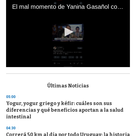
El mal momento de Yanina Gasañol con un hincha argentino en "Subrayado"
0
s
e
c
Últimas Noticias
o
n
05:00
d
Yogur, yogur griego y kéfir: cuáles son sus
s
o
diferencias y qué beneficios aportan a la salud
f
intestinal
3
3
s
04:30
e
Correrá 50 km al día por todo Uruguay: la historia