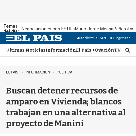
Temas
Negociaciones con EE.UU.
Murió Jorge Messi
Peñarol vs
del día:
Suscribite al 50% OFF
Ingresar
M
e
Últimas Noticias
Información
El País +
Ovación
TV Show
n
M
u
o
s
t
EL PAÍS
INFORMACIÓN
POLÍTICA
r
a
Buscan detener recursos de
r
b
amparo en Vivienda; blancos
�
s
trabajan en una alternativa al
q
u
proyecto de Manini
e
d