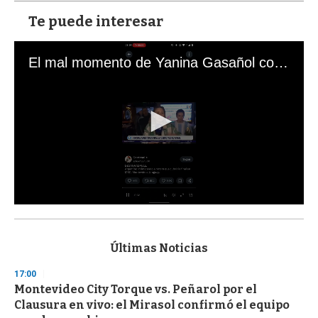
Te puede interesar
El mal momento de Yanina Gasañol con un hincha argentino en "Subrayado"
0
s
e
c
Últimas Noticias
o
n
17:00
d
Montevideo City Torque vs. Peñarol por el
s
o
Clausura en vivo: el Mirasol confirmó el equipo
f