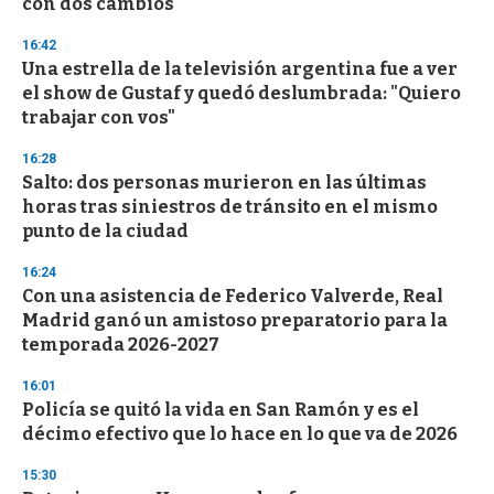
con dos cambios
3
3
s
16:42
e
Una estrella de la televisión argentina fue a ver
c
el show de Gustaf y quedó deslumbrada: "Quiero
o
n
trabajar con vos"
d
s
16:28
Salto: dos personas murieron en las últimas
horas tras siniestros de tránsito en el mismo
punto de la ciudad
16:24
Con una asistencia de Federico Valverde, Real
Madrid ganó un amistoso preparatorio para la
temporada 2026-2027
16:01
Policía se quitó la vida en San Ramón y es el
décimo efectivo que lo hace en lo que va de 2026
15:30