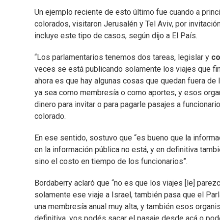
Un ejemplo reciente de esto último fue cuando a prin
colorados, visitaron Jerusalén y Tel Aviv, por invitació
incluye este tipo de casos, según dijo a El País.
“Los parlamentarios tenemos dos tareas, legislar y
co
veces se está publicando solamente los viajes que fi
ahora es que hay algunas cosas que quedan fuera de la
ya sea como membresía o como aportes, y esos organis
dinero para invitar o para pagarle pasajes a funcionario
colorado.
En ese sentido, sostuvo que “es bueno que la informa
en la información pública no está, y en definitiva tam
sino el costo en tiempo de los funcionarios”.
Bordaberry aclaró que “no es que los viajes [le] pare
solamente ese viaje a Israel, también pasa que el Par
una membresía anual muy alta, y también esos organis
definitiva, vos podés sacar el pasaje desde acá o pod