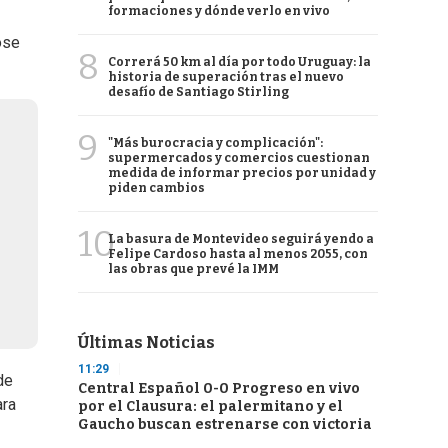
formaciones y dónde verlo en vivo
ose
8
Correrá 50 km al día por todo Uruguay: la
historia de superación tras el nuevo
desafío de Santiago Stirling
9
"Más burocracia y complicación":
supermercados y comercios cuestionan
medida de informar precios por unidad y
piden cambios
10
La basura de Montevideo seguirá yendo a
Felipe Cardoso hasta al menos 2055, con
las obras que prevé la IMM
Últimas Noticias
11:29
de
Central Español 0-0 Progreso en vivo
ara
por el Clausura: el palermitano y el
Gaucho buscan estrenarse con victoria