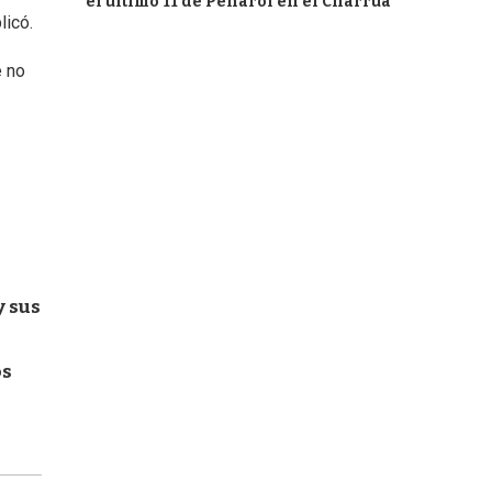
el último 11 de Peñarol en el Charrúa
licó.
e no
y sus
os