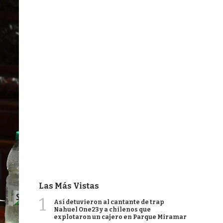
Las Más Vistas
1
Así detuvieron al cantante de trap
Nahuel One23 y a chilenos que
explotaron un cajero en Parque Miramar