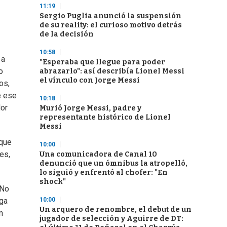
11:19
Sergio Puglia anunció la suspensión
de su reality: el curioso motivo detrás
de la decisión
10:58
 a
"Esperaba que llegue para poder
o
abrazarlo": así describía Lionel Messi
el vínculo con Jorge Messi
os,
e ese
10:18
dor
Murió Jorge Messi, padre y
representante histórico de Lionel
Messi
 que
10:00
es,
Una comunicadora de Canal 10
denunció que un ómnibus la atropelló,
lo siguió y enfrentó al chofer: "En
shock"
“No
10:00
aga
Un arquero de renombre, el debut de un
n
jugador de selección y Aguirre de DT: