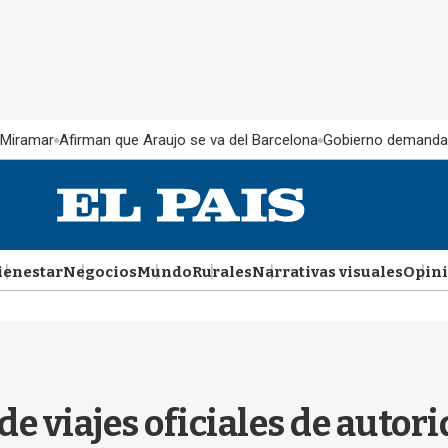
 Miramar
Afirman que Araujo se va del Barcelona
Gobierno demanda
ienestar
Negocios
Mundo
Rurales
Narrativas visuales
Opin
e viajes oficiales de autori