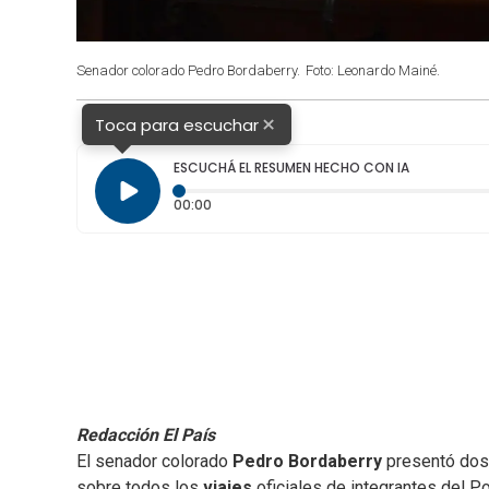
Senador colorado Pedro Bordaberry.
Foto: Leonardo Mainé.
×
Toca para escuchar
ESCUCHÁ EL RESUMEN HECHO CON IA
Tiempo transcurrido: 0 segundos
00:00
Redacción El País
El senador colorado
Pedro Bordaberry
presentó dos
sobre todos los
viajes
oficiales de integrantes del P