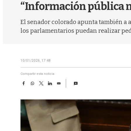
“Información pública n
El senador colorado apunta también a a
los parlamentarios puedan realizar ped
10/01/2026, 17:48
Compartir esta noticia
F
W
T
L
E
a
h
w
i
m
c
a
i
n
a
e
t
t
k
i
b
s
t
e
l
o
A
e
d
o
p
r
I
k
p
n