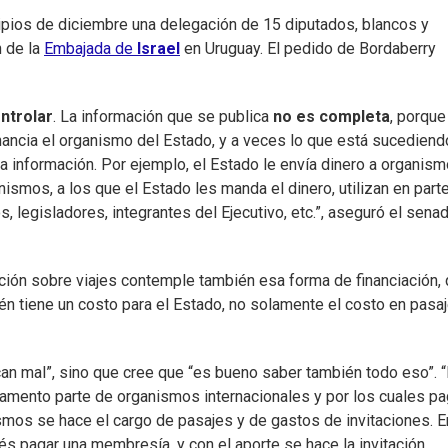
cipios de diciembre una delegación de 15 diputados, blancos y
n de la
Embajada de
Israel
en Uruguay. El pedido de Bordaberry
ntrolar
. La información que se publica
no es completa
, porque
nancia el organismo del Estado, y a veces lo que está sucediend
 información. Por ejemplo, el Estado le envía dinero a organism
mos, a los que el Estado les manda el dinero, utilizan en part
s, legisladores, integrantes del Ejecutivo, etc.”, aseguró el sena
ción sobre viajes contemple también esa forma de financiación,
bién tiene un costo para el Estado, no solamente el costo en pasaj
zcan mal”, sino que cree que “es bueno saber también todo eso”. 
lamento parte de organismos internacionales y por los cuales p
mos se hace el cargo de pasajes y de gastos de invitaciones. E
és pagar una membresía, y con el aporte se hace la invitación.