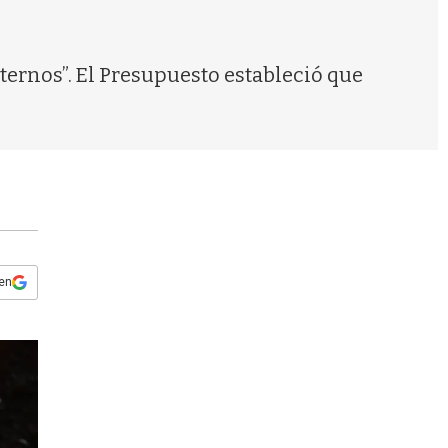
s
q
u
e
ternos”. El Presupuesto estableció que
d
a
 en