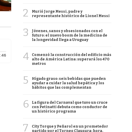
2
Murió Jorge Messi, padre y
representante histórico de Lionel Messi
3
Jóvenes, sanos y obsesionados con el
futuro: el nuevo boom de la medicina de
la longevidad llega a Uruguay
4
Duración: 46 segundos
:46
Comenzó la construcción del edificio más
alto de América Latina: superará los 470
metros
5
Hígado graso: seis bebidas que pueden
ayudar a cuidar la salud hepática y los
hábitos que las complementan
6
La figura del Carnaval que tuvo un cruce
con Petinatti debuta como conductor de
un histórico programa
7
City Torque y Peñarol en un prometedor
partido por el Torneo Clausura: hora,