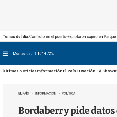
Temas del día:
Conflicto en el puerto
Explotaron cajero en Parque
Montevideo, T 10° H 72%
M
e
n
u
Últimas Noticias
Información
El País +
Ovación
TV Show
B
EL PAÍS
INFORMACIÓN
POLÍTICA
Bordaberry pide datos d