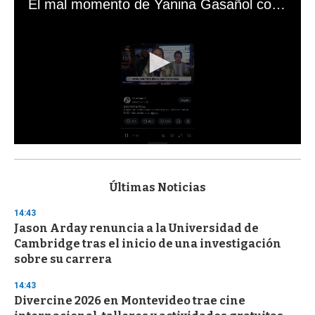
El mal momento de Yanina Gasañol con un hincha argentino en "Subrayado"
0
s
e
c
Últimas Noticias
o
n
14:43
d
Jason Arday renuncia a la Universidad de
s
o
Cambridge tras el inicio de una investigación
f
sobre su carrera
3
3
s
14:43
e
Divercine 2026 en Montevideo trae cine
c