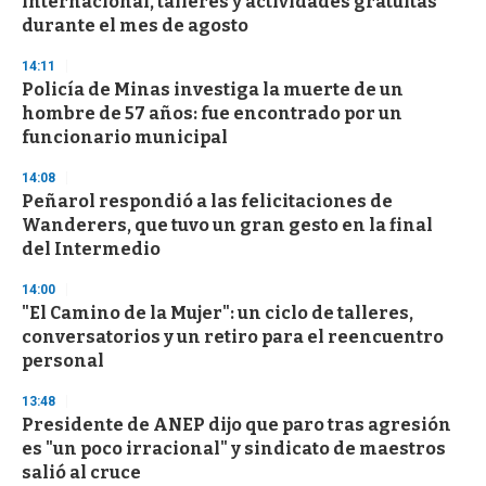
internacional, talleres y actividades gratuitas
o
n
durante el mes de agosto
d
s
14:11
Policía de Minas investiga la muerte de un
hombre de 57 años: fue encontrado por un
funcionario municipal
14:08
Peñarol respondió a las felicitaciones de
Wanderers, que tuvo un gran gesto en la final
del Intermedio
14:00
"El Camino de la Mujer": un ciclo de talleres,
conversatorios y un retiro para el reencuentro
personal
13:48
Presidente de ANEP dijo que paro tras agresión
es "un poco irracional" y sindicato de maestros
salió al cruce