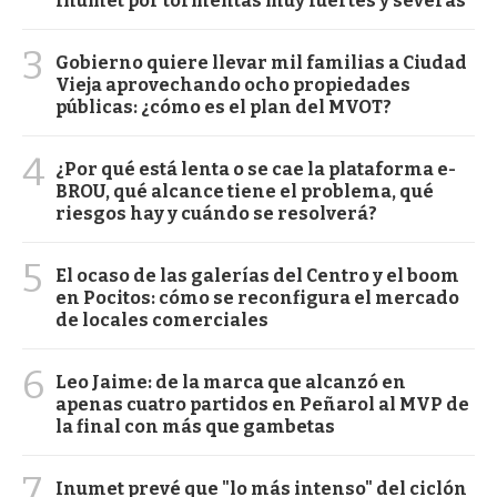
Inumet por tormentas muy fuertes y severas
3
Gobierno quiere llevar mil familias a Ciudad
Vieja aprovechando ocho propiedades
públicas: ¿cómo es el plan del MVOT?
4
¿Por qué está lenta o se cae la plataforma e-
BROU, qué alcance tiene el problema, qué
riesgos hay y cuándo se resolverá?
5
El ocaso de las galerías del Centro y el boom
en Pocitos: cómo se reconfigura el mercado
de locales comerciales
6
Leo Jaime: de la marca que alcanzó en
apenas cuatro partidos en Peñarol al MVP de
la final con más que gambetas
7
Inumet prevé que "lo más intenso" del ciclón