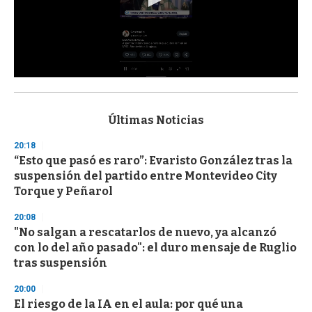
0
s
e
c
Últimas Noticias
o
n
20:18
d
“Esto que pasó es raro”: Evaristo González tras la
s
o
suspensión del partido entre Montevideo City
f
Torque y Peñarol
3
3
s
20:08
e
"No salgan a rescatarlos de nuevo, ya alcanzó
c
con lo del año pasado": el duro mensaje de Ruglio
o
n
tras suspensión
d
s
20:00
El riesgo de la IA en el aula: por qué una