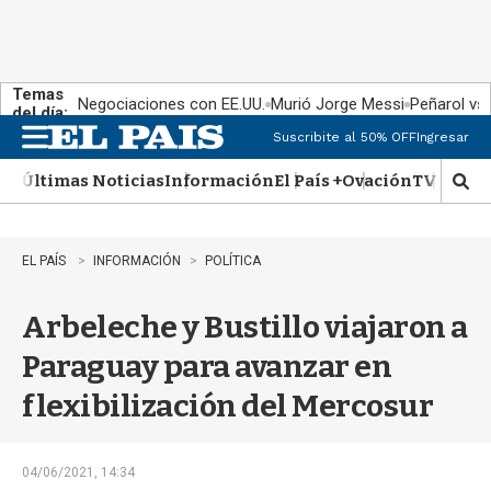
Temas
Negociaciones con EE.UU.
Murió Jorge Messi
Peñarol vs
del día:
Suscribite al 50% OFF
Ingresar
M
e
Últimas Noticias
Información
El País +
Ovación
TV Show
n
M
u
o
s
t
EL PAÍS
INFORMACIÓN
POLÍTICA
r
a
Arbeleche y Bustillo viajaron a
r
b
Paraguay para avanzar en
�
s
flexibilización del Mercosur
q
u
e
d
04/06/2021, 14:34