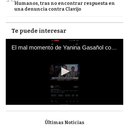
Humanos, tras no encontrar respuesta en
una denuncia contra Clavijo
Te puede interesar
El mal momento de Yanina Gasañol con un hincha argentino en "Subrayado"
0
s
e
c
Últimas Noticias
o