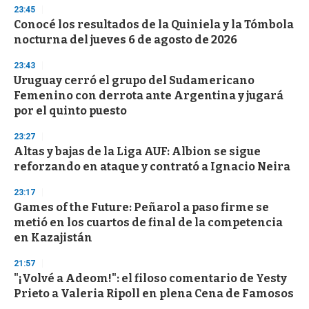
n
23:45
d
Conocé los resultados de la Quiniela y la Tómbola
s
o
nocturna del jueves 6 de agosto de 2026
f
3
23:43
3
s
Uruguay cerró el grupo del Sudamericano
e
Femenino con derrota ante Argentina y jugará
c
por el quinto puesto
o
n
d
23:27
s
Altas y bajas de la Liga AUF: Albion se sigue
reforzando en ataque y contrató a Ignacio Neira
23:17
Games of the Future: Peñarol a paso firme se
metió en los cuartos de final de la competencia
en Kazajistán
21:57
"¡Volvé a Adeom!": el filoso comentario de Yesty
Prieto a Valeria Ripoll en plena Cena de Famosos