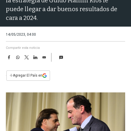
la estrategia de Guido Manini Rios le
a
puede llegar a dar buenos resultados de
cara a 2024.
14/05/2023, 04:00
Compartir esta noticia
F
W
T
L
E
a
h
w
i
m
c
a
i
n
a
e
t
t
k
i
+
Agregar El País en
b
s
t
e
l
o
A
e
d
o
p
r
I
k
p
n