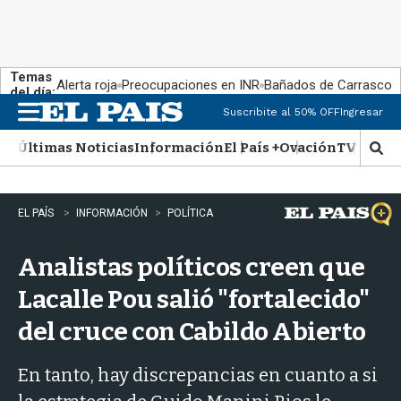
Temas
Alerta roja
Preocupaciones en INR
Bañados de Carrasco
del día:
Suscribite al 50% OFF
Ingresar
M
e
Últimas Noticias
Información
El País +
Ovación
TV Show
n
M
u
o
s
t
EL PAÍS
INFORMACIÓN
POLÍTICA
r
a
Analistas políticos creen que
r
b
Lacalle Pou salió "fortalecido"
�
s
del cruce con Cabildo Abierto
q
u
e
En tanto, hay discrepancias en cuanto a si
d