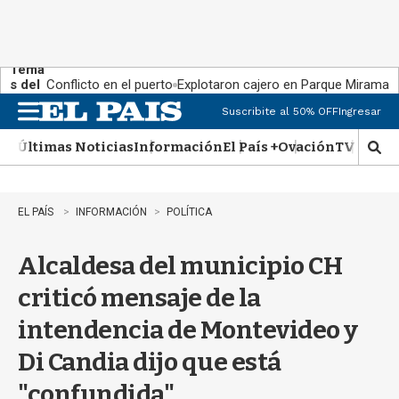
Tema
s del
Conflicto en el puerto
Explotaron cajero en Parque Miramar
día:
Suscribite al 50% OFF
Ingresar
M
e
Últimas Noticias
Información
El País +
Ovación
TV Show
n
M
u
o
s
t
EL PAÍS
INFORMACIÓN
POLÍTICA
r
a
Alcaldesa del municipio CH
r
b
criticó mensaje de la
�
s
intendencia de Montevideo y
q
u
Di Candia dijo que está
e
d
"confundida"