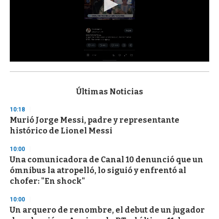
0
s
e
c
Últimas Noticias
o
n
10:18
d
Murió Jorge Messi, padre y representante
s
o
histórico de Lionel Messi
f
3
10:00
3
s
Una comunicadora de Canal 10 denunció que un
e
ómnibus la atropelló, lo siguió y enfrentó al
c
chofer: "En shock"
o
n
d
10:00
s
Un arquero de renombre, el debut de un jugador