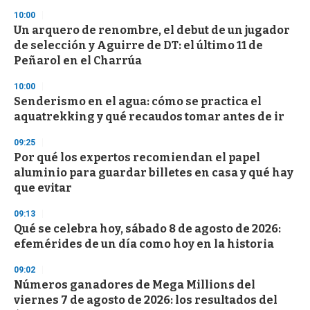
n
d
10:00
s
Un arquero de renombre, el debut de un jugador
de selección y Aguirre de DT: el último 11 de
Peñarol en el Charrúa
10:00
Senderismo en el agua: cómo se practica el
aquatrekking y qué recaudos tomar antes de ir
09:25
Por qué los expertos recomiendan el papel
aluminio para guardar billetes en casa y qué hay
que evitar
09:13
Qué se celebra hoy, sábado 8 de agosto de 2026:
efemérides de un día como hoy en la historia
09:02
Números ganadores de Mega Millions del
viernes 7 de agosto de 2026: los resultados del