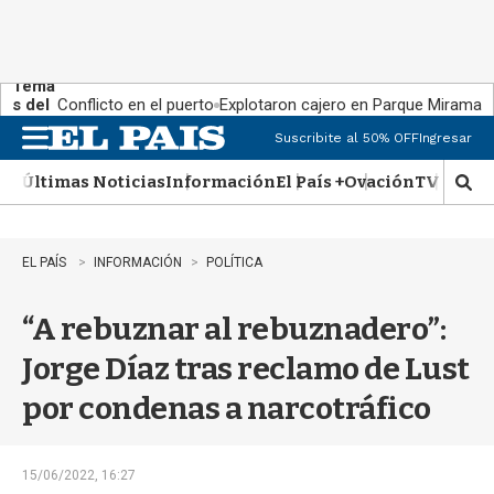
Tema
s del
Conflicto en el puerto
Explotaron cajero en Parque Miramar
día:
Suscribite al 50% OFF
Ingresar
M
e
Últimas Noticias
Información
El País +
Ovación
TV Show
n
M
u
o
s
t
EL PAÍS
INFORMACIÓN
POLÍTICA
r
a
“A rebuznar al rebuznadero”:
r
b
Jorge Díaz tras reclamo de Lust
�
s
por condenas a narcotráfico
q
u
e
d
15/06/2022, 16:27