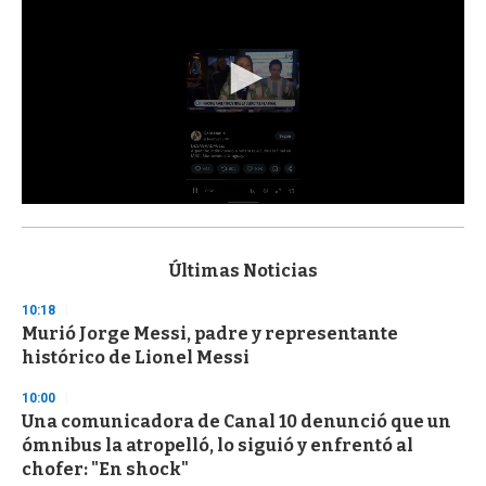
0
s
e
c
Últimas Noticias
o
n
10:18
d
Murió Jorge Messi, padre y representante
s
o
histórico de Lionel Messi
f
3
10:00
3
s
Una comunicadora de Canal 10 denunció que un
e
ómnibus la atropelló, lo siguió y enfrentó al
c
chofer: "En shock"
o