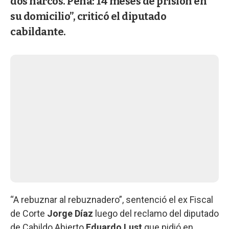
dos narcos. Pena: 14 meses de prisión en
su domicilio”, criticó el diputado
cabildante.
“A rebuznar al rebuznadero”, sentenció el ex Fiscal
de Corte
Jorge Díaz
luego del reclamo del diputado
de Cabildo Abierto
Eduardo Lust
que pidió en