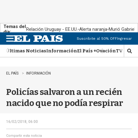
Temas del
Relación Uruguay - EE.UU.
Alerta naranja
Murió Gabriel 
día:
Suscribite al 50% OFF
Ingresar
M
e
Últimas Noticias
Información
El País +
Ovación
TV Show
n
M
u
o
s
t
EL PAÍS
INFORMACIÓN
r
a
Policías salvaron a un recién
r
b
nacido que no podía respirar
�
s
q
u
16/02/2018, 06:00
e
d
Compartir esta noticia