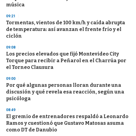
f
música
3
3
s
09:21
e
Tormentas, vientos de 100 km/h y caída abrupta
c
de temperatura: así avanzan el frente frío y el
o
n
ciclón
d
s
09:08
Los precios elevados que fijó Montevideo City
Torque para recibir a Peñarol en el Charrúa por
el Torneo Clausura
09:00
Por qué algunas personas lloran durante una
discusión y qué revela esa reacción, según una
psicóloga
08:49
El gremio de entrenadores respaldó a Leonardo
Ramos y cuestionó que Gustavo Matosas asuma
como DT de Danubio