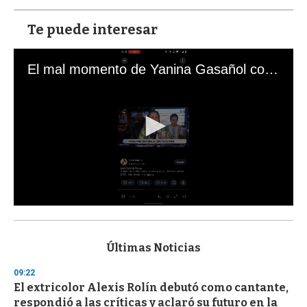
Te puede interesar
El mal momento de Yanina Gasañol con un hincha argentino en "Subrayado"
0
s
e
c
Últimas Noticias
o
n
09:22
d
El extricolor Alexis Rolín debutó como cantante,
s
o
respondió a las críticas y aclaró su futuro en la