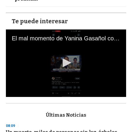
Te puede interesar
El mal momento de Yanina Gasañol con un hincha argentino en "Subrayado"
0
s
e
c
Últimas Noticias
o
n
08:09
d
s