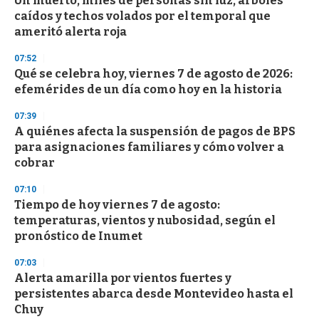
Un muerto, miles de personas sin luz, árboles
o
caídos y techos volados por el temporal que
f
ameritó alerta roja
3
3
s
07:52
e
Qué se celebra hoy, viernes 7 de agosto de 2026:
c
efemérides de un día como hoy en la historia
o
n
d
07:39
s
A quiénes afecta la suspensión de pagos de BPS
para asignaciones familiares y cómo volver a
cobrar
07:10
Tiempo de hoy viernes 7 de agosto:
temperaturas, vientos y nubosidad, según el
pronóstico de Inumet
07:03
Alerta amarilla por vientos fuertes y
persistentes abarca desde Montevideo hasta el
Chuy