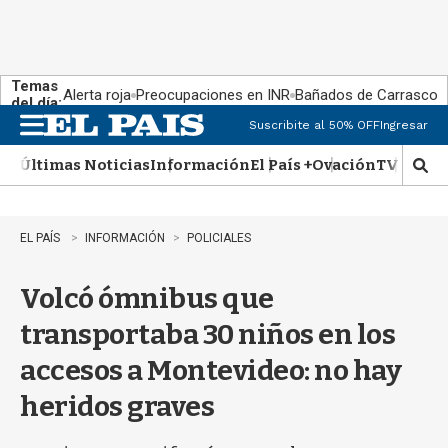
Temas
Alerta roja
Preocupaciones en INR
Bañados de Carrasco
del día:
Suscribite al 50% OFF
Ingresar
M
e
Últimas Noticias
Información
El País +
Ovación
TV Show
n
M
u
o
s
t
EL PAÍS
INFORMACIÓN
POLICIALES
r
a
Volcó ómnibus que
r
b
transportaba 30 niños en los
�
s
accesos a Montevideo: no hay
q
u
heridos graves
e
d