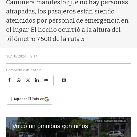
a
Caminera manifestó que no hay personas
atrapadas; los pasajeros están siendo
atendidos por personal de emergencia en
el lugar. El hecho ocurrió a la altura del
kilómetro 7,500 de la ruta 5.
30/10/2024, 12:14
Compartir esta noticia
F
W
T
L
E
a
h
w
i
m
c
a
i
n
a
e
t
t
k
i
+
Agregar El País en
b
s
t
e
l
o
A
e
d
o
p
r
I
k
p
n