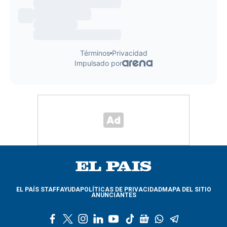
EL PAÍS STAFF
AYUDA
POLÍTICAS DE PRIVACIDAD
MAPA DEL SITIO
ANUNCIANTES
f
t
i
l
y
t
g
w
t