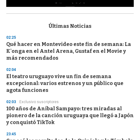
0
s
e
c
Últimas Noticias
o
n
02:25
d
Qué hacer en Montevideo este fin de semana: La
s
o
K'onga en el Antel Arena, Gustaf en el Movie y
f
más recomendados
3
3
s
02:04
e
El teatro uruguayo vive un fin de semana
c
excepcional: varios estrenos y un público que
o
n
agota funciones
d
s
02:03
Exclusivo suscriptores
100 años de Aníbal Sampayo: tres miradas al
pionero de la canción uruguaya que llegó a Japón
y conquistó TikTok
23:45