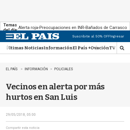
Temas
Alerta roja
Preocupaciones en INR
Bañados de Carrasco
del día:
Suscribite al 50% OFF
Ingresar
M
e
Últimas Noticias
Información
El País +
Ovación
TV Show
n
M
u
o
s
t
EL PAÍS
INFORMACIÓN
POLICIALES
r
a
Vecinos en alerta por más
r
b
hurtos en San Luis
�
s
q
u
29/05/2018, 05:00
e
d
Compartir esta noticia