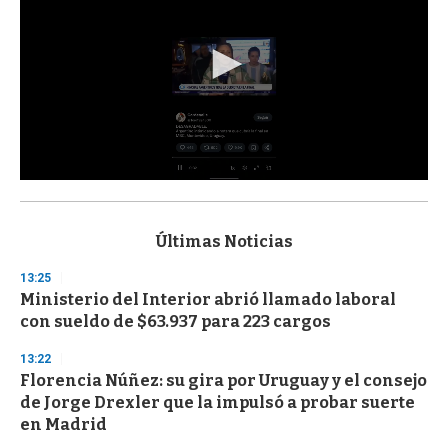
0
s
e
c
Últimas Noticias
o
n
13:25
d
Ministerio del Interior abrió llamado laboral
s
o
con sueldo de $63.937 para 223 cargos
f
3
13:22
3
s
Florencia Núñez: su gira por Uruguay y el consejo
e
de Jorge Drexler que la impulsó a probar suerte
c
en Madrid
o
n