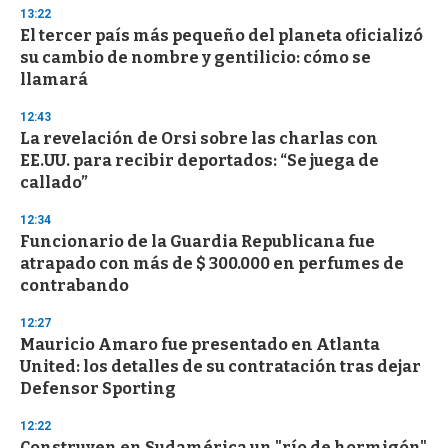
d
13:22
s
El tercer país más pequeño del planeta oficializó
su cambio de nombre y gentilicio: cómo se
llamará
12:43
La revelación de Orsi sobre las charlas con
EE.UU. para recibir deportados: “Se juega de
callado”
12:34
Funcionario de la Guardia Republicana fue
atrapado con más de $ 300.000 en perfumes de
contrabando
12:27
Mauricio Amaro fue presentado en Atlanta
United: los detalles de su contratación tras dejar
Defensor Sporting
12:22
Construyen en Sudamérica un "río de hormigón"