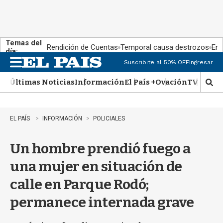
Temas del
Rendición de Cuentas
Temporal causa destrozos
En 
día:
Suscribite al 50% OFF
Ingresar
M
e
Últimas Noticias
Información
El País +
Ovación
TV Show
n
M
u
o
s
t
EL PAÍS
INFORMACIÓN
POLICIALES
r
a
Un hombre prendió fuego a
r
b
una mujer en situación de
�
s
calle en Parque Rodó;
q
u
permanece internada grave
e
d