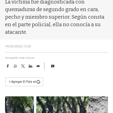
a
La víctima fue diagnosticada con
quemaduras de segundo grado en cara,
pecho y miembro superior. Según consta
en el parte policial, ella no conocía a su
atacante.
19/03/2024, 19:20
Compartir esta noticia
F
W
T
L
E
a
h
w
i
m
c
a
i
n
a
e
t
t
k
i
+
Agregar El País en
b
s
t
e
l
o
A
e
d
o
p
r
I
k
p
n