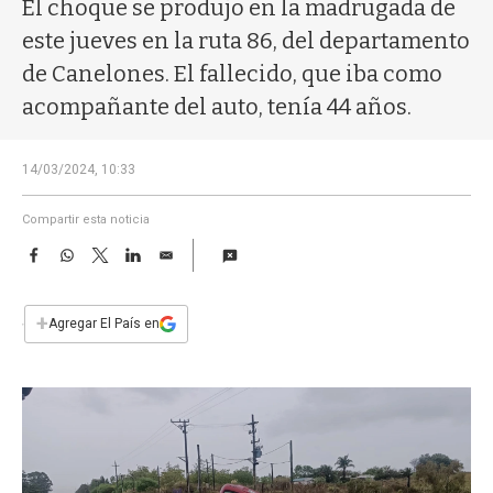
a
El choque se produjo en la madrugada de
este jueves en la ruta 86, del departamento
de Canelones. El fallecido, que iba como
acompañante del auto, tenía 44 años.
14/03/2024, 10:33
Compartir esta noticia
F
W
T
L
E
a
h
w
i
m
c
a
i
n
a
e
t
t
k
i
+
Agregar El País en
b
s
t
e
l
o
A
e
d
o
p
r
I
k
p
n