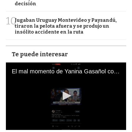
decisión
10
Jugaban Uruguay Montevideo y Paysandú,
tiraron la pelota afuera y se produjo un
insólito accidente en la ruta
Te puede interesar
El mal momento de Yanina Gasañol con un hincha argentino en "Subrayado"
0