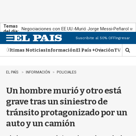
Temas
Negociaciones con EE.UU.
Murió Jorge Messi
Peñarol vs
del día:
Suscribite al 50% OFF
Ingresar
M
e
Últimas Noticias
Información
El País +
Ovación
TV Show
n
M
u
o
s
t
EL PAÍS
INFORMACIÓN
POLICIALES
r
a
Un hombre murió y otro está
r
b
grave tras un siniestro de
�
s
tránsito protagonizado por un
q
u
auto y un camión
e
d