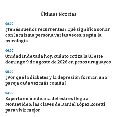
s
e
c
Últimas Noticias
o
n
08:00
d
¿Tenés sueños recurrentes? Qué significa soñar
s
o
con la misma persona varias veces, según la
f
psicología
3
3
s
06:00
e
Unidad Indexada hoy: cuánto cotiza la UI este
c
domingo 9 de agosto de 2026 en pesos uruguayos
o
n
d
05:00
s
¿Por qué la diabetes y la depresión forman una
pareja cada vez más común?
04:30
Experto en medicina del estrés llega a
Montevideo: las claves de Daniel López Rosetti
para vivir mejor