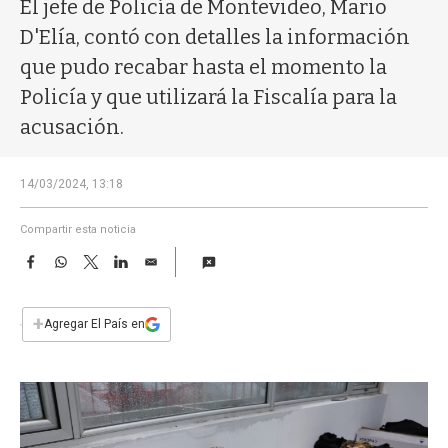
a
El jefe de Policía de Montevideo, Mario
D'Elía, contó con detalles la información
que pudo recabar hasta el momento la
Policía y que utilizará la Fiscalía para la
acusación.
14/03/2024, 13:18
Compartir esta noticia
F
W
T
L
E
a
h
w
i
m
c
a
i
n
a
e
t
t
k
i
+
Agregar El País en
b
s
t
e
l
o
A
e
d
o
p
r
I
k
p
n