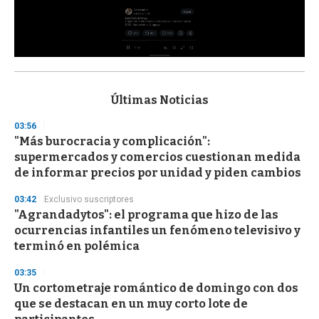
0
s
e
c
Últimas Noticias
o
n
03:56
d
"Más burocracia y complicación":
s
o
supermercados y comercios cuestionan medida
f
de informar precios por unidad y piden cambios
3
3
s
03:42
Exclusivo suscriptores
e
"Agrandadytos": el programa que hizo de las
c
ocurrencias infantiles un fenómeno televisivo y
o
n
terminó en polémica
d
s
03:35
Un cortometraje romántico de domingo con dos
que se destacan en un muy corto lote de