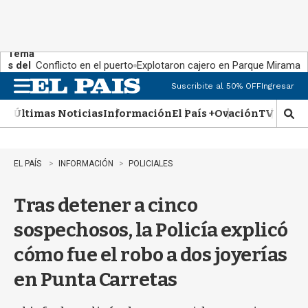
Tema
s del
Conflicto en el puerto
Explotaron cajero en Parque Miramar
día:
Suscribite al 50% OFF
Ingresar
M
e
Últimas Noticias
Información
El País +
Ovación
TV Show
n
M
u
o
s
t
EL PAÍS
INFORMACIÓN
POLICIALES
r
a
Tras detener a cinco
r
b
sospechosos, la Policía explicó
�
s
cómo fue el robo a dos joyerías
q
u
en Punta Carretas
e
d