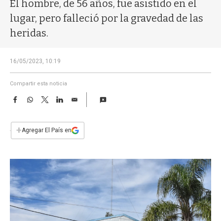
a
El hombre, de 56 años, fue asistido en el
lugar, pero falleció por la gravedad de las
heridas.
16/05/2023, 10:19
Compartir esta noticia
F
W
T
L
E
a
h
w
i
m
c
a
i
n
a
e
t
t
k
i
+
Agregar El País en
b
s
t
e
l
o
A
e
d
o
p
r
I
k
p
n