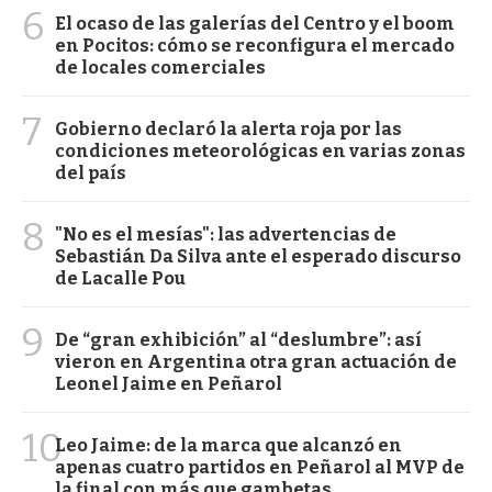
6
El ocaso de las galerías del Centro y el boom
en Pocitos: cómo se reconfigura el mercado
de locales comerciales
7
Gobierno declaró la alerta roja por las
condiciones meteorológicas en varias zonas
del país
8
"No es el mesías": las advertencias de
Sebastián Da Silva ante el esperado discurso
de Lacalle Pou
9
De “gran exhibición” al “deslumbre”: así
vieron en Argentina otra gran actuación de
Leonel Jaime en Peñarol
10
Leo Jaime: de la marca que alcanzó en
apenas cuatro partidos en Peñarol al MVP de
la final con más que gambetas