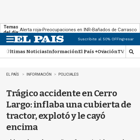
Temas
Alerta roja
Preocupaciones en INR
Bañados de Carrasco
del día:
Suscribite al 50% OFF
Ingresar
M
e
Últimas Noticias
Información
El País +
Ovación
TV Show
n
M
u
o
s
t
EL PAÍS
INFORMACIÓN
POLICIALES
r
a
Trágico accidente en Cerro
r
b
Largo: inflaba una cubierta de
�
s
tractor, explotó y le cayó
q
u
encima
e
d