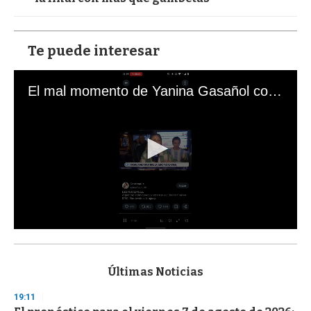
Te puede interesar
El mal momento de Yanina Gasañol con un hincha argentino en "Subrayado"
0
s
e
c
Últimas Noticias
o
n
19:11
d