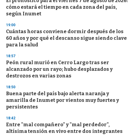
El pronóstico para el viernes 7 de agosto de 2026:
s
o
cómo estará el tiempo en cada zona del país,
f
según Inumet
3
3
s
19:00
e
Cuántas horas conviene dormir después de los
c
60 años y por qué el descanso sigue siendo clave
o
n
para la salud
d
s
18:57
Peón rural murió en Cerro Largo tras ser
alcanzado por un rayo; hubo desplazados y
destrozos en varias zonas
18:50
Buena parte del país bajo alerta naranja y
amarilla de Inumet por vientos muy fuertes y
persistentes
18:42
Entre "mal compañero" y "mal perdedor",
altísima tensión en vivo entre dos integrantes