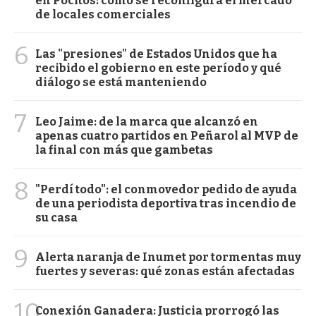
en Pocitos: cómo se reconfigura el mercado
de locales comerciales
6
Las "presiones" de Estados Unidos que ha
recibido el gobierno en este período y qué
diálogo se está manteniendo
7
Leo Jaime: de la marca que alcanzó en
apenas cuatro partidos en Peñarol al MVP de
la final con más que gambetas
8
"Perdí todo": el conmovedor pedido de ayuda
de una periodista deportiva tras incendio de
su casa
9
Alerta naranja de Inumet por tormentas muy
fuertes y severas: qué zonas están afectadas
10
Conexión Ganadera: Justicia prorrogó las