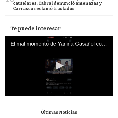
cautelares; Cabral denunció amenazas y
Carrasco reclamó traslados
Te puede interesar
El mal momento de Yanina Gasañol con un hincha argentino en "Subrayado"
0
s
e
c
Últimas Noticias
o