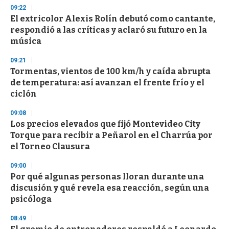
n
09:22
d
El extricolor Alexis Rolín debutó como cantante,
s
o
respondió a las críticas y aclaró su futuro en la
f
música
3
3
s
09:21
e
Tormentas, vientos de 100 km/h y caída abrupta
c
de temperatura: así avanzan el frente frío y el
o
n
ciclón
d
s
09:08
Los precios elevados que fijó Montevideo City
Torque para recibir a Peñarol en el Charrúa por
el Torneo Clausura
09:00
Por qué algunas personas lloran durante una
discusión y qué revela esa reacción, según una
psicóloga
08:49