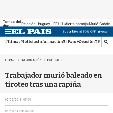
Temas del
Relación Uruguay - EE.UU.
Alerta naranja
Murió Gabriel 
día:
Suscribite al 50% OFF
Ingresar
M
e
Últimas Noticias
Información
El País +
Ovación
TV Show
n
M
u
o
s
t
EL PAÍS
INFORMACIÓN
POLICIALES
r
a
Trabajador murió baleado en
r
b
tiroteo tras una rapiña
�
s
q
u
05/05/2018, 05:00
e
d
Compartir esta noticia