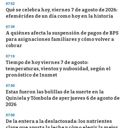
s
07:52
Qué se celebra hoy, viernes 7 de agosto de 2026:
efemérides de un día como hoy en la historia
07:39
A quiénes afecta la suspensión de pagos de BPS
para asignaciones familiares y cómo volver a
cobrar
07:10
Tiempo de hoy viernes 7 de agosto:
temperaturas, vientos y nubosidad, según el
pronóstico de Inumet
07:00
Estas fueron las bolillas de la suerte en la
Quiniela y Tómbola de ayer jueves 6 de agosto de
2026
07:00
De la entera a la deslactosada: los nutrientes
clave que aporta la leche y cómo elegir la mejor