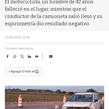
a
El motociclista, un hombre de 42 años
falleció en el lugar, mientras que el
conductor de la camioneta salió ileso y su
espirometría dio resultado negativo.
12/06/2025, 20:38
Compartir esta noticia
F
W
T
L
E
a
h
w
i
m
c
a
i
n
a
e
t
t
k
i
+
Agregar El País en
b
s
t
e
l
o
A
e
d
o
p
r
I
k
p
n