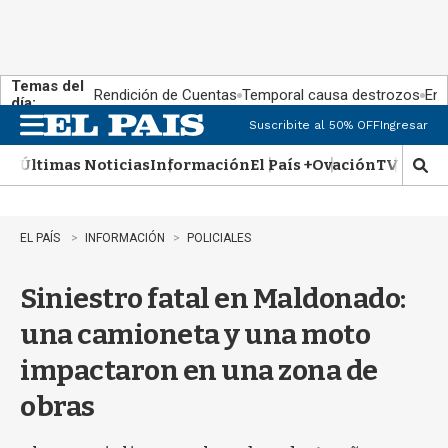
Temas del
Rendición de Cuentas
Temporal causa destrozos
En 
día:
Suscribite al 50% OFF
Ingresar
M
e
Últimas Noticias
Información
El País +
Ovación
TV Show
n
M
u
o
s
t
EL PAÍS
INFORMACIÓN
POLICIALES
r
a
Siniestro fatal en Maldonado:
r
b
una camioneta y una moto
�
s
impactaron en una zona de
q
u
obras
e
d