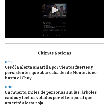
0
s
e
c
Últimas Noticias
o
n
08:19
d
Cesó la alerta amarilla por vientos fuertes y
s
o
persistentes que abarcaba desde Montevideo
f
hasta el Chuy
3
3
s
08:09
e
Un muerto, miles de personas sin luz, árboles
c
caídos y techos volados por el temporal que
o
n
ameritó alerta roja
d